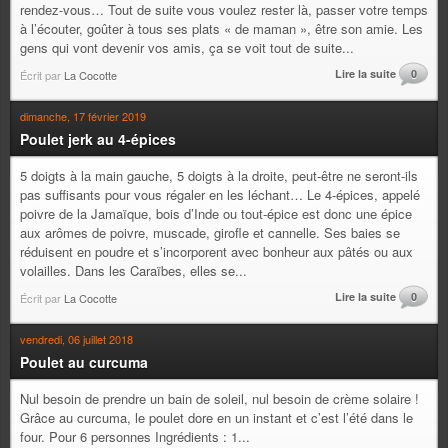
rendez-vous… Tout de suite vous voulez rester là, passer votre temps
à l’écouter, goûter à tous ses plats « de maman », être son amie. Les
gens qui vont devenir vos amis, ça se voit tout de suite...
Lire la suite
0
Écrit par
La Cocotte
dimanche, 17 février 2019
Poulet jerk au 4-épices
5 doigts à la main gauche, 5 doigts à la droite, peut-être ne seront-ils
pas suffisants pour vous régaler en les léchant… Le 4-épices, appelé
poivre de la Jamaïque, bois d’Inde ou tout-épice est donc une épice
aux arômes de poivre, muscade, girofle et cannelle. Ses baies se
réduisent en poudre et s’incorporent avec bonheur aux pâtés ou aux
volailles. Dans les Caraïbes, elles se...
Lire la suite
0
Écrit par
La Cocotte
vendredi, 06 juillet 2018
Poulet au curcuma
Nul besoin de prendre un bain de soleil, nul besoin de crème solaire !
Grâce au curcuma, le poulet dore en un instant et c’est l’été dans le
four. Pour 6 personnes Ingrédients : 1...