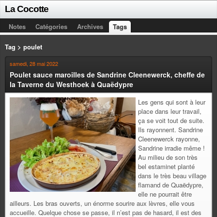
La Cocotte
Notes
Catégories
Archives
Tags
Tag > poulet
samedi, 28 mai 2022
Poulet sauce maroilles de Sandrine Cleenewerck, cheffe de
la Taverne du Westhoek à Quaëdypre
Les gens qui sont à leur
place dans leur travail,
ça se voit tout de suite.
Ils rayonnent. Sandrine
Cleenewerck rayonne,
Sandrine irradie même !
Au milieu de son très
bel estaminet planté
dans le très beau village
flamand de Quaëdypre,
elle ne pourrait être
ailleurs. Les bras ouverts, un énorme sourire aux lèvres, elle vous
accueille. Quelque chose se passe, il n’est pas de hasard, il est des