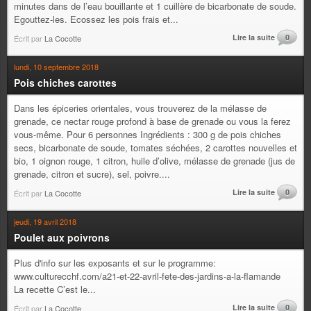
minutes dans de l’eau bouillante et 1 cuillère de bicarbonate de soude.
Egouttez-les. Ecossez les pois frais et...
Lire la suite
0
Écrit par
La Cocotte
lundi, 10 septembre 2018
Pois chiches carottes
Dans les épiceries orientales, vous trouverez de la mélasse de
grenade, ce nectar rouge profond à base de grenade ou vous la ferez
vous-même. Pour 6 personnes Ingrédients : 300 g de pois chiches
secs, bicarbonate de soude, tomates séchées, 2 carottes nouvelles et
bio, 1 oignon rouge, 1 citron, huile d’olive, mélasse de grenade (jus de
grenade, citron et sucre), sel, poivre....
Lire la suite
0
Écrit par
La Cocotte
jeudi, 19 avril 2018
Poulet aux poivrons
Plus d'info sur les exposants et sur le programme:
www.culturecchf.com/a21-et-22-avril-fete-des-jardins-a-la-flamande
La recette C’est le...
Lire la suite
0
Écrit par
La Cocotte