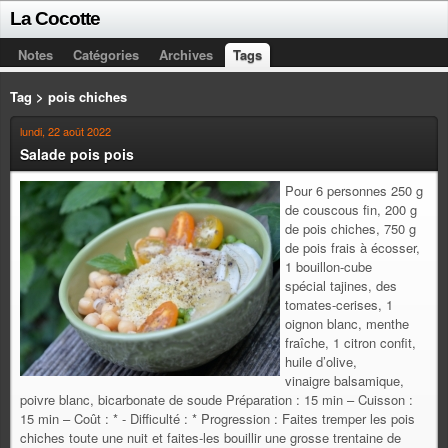
La Cocotte
Notes
Catégories
Archives
Tags
Tag > pois chiches
lundi, 22 août 2022
Salade pois pois
Pour 6 personnes 250 g
de couscous fin, 200 g
de pois chiches, 750 g
de pois frais à écosser,
1 bouillon-cube
spécial tajines, des
tomates-cerises, 1
oignon blanc, menthe
fraîche, 1 citron confit,
huile d’olive,
vinaigre balsamique,
poivre blanc, bicarbonate de soude Préparation : 15 min – Cuisson :
15 min – Coût : * - Difficulté : * Progression : Faites tremper les pois
chiches toute une nuit et faites-les bouillir une grosse trentaine de