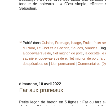
fondue de poireaux… « C’est simple, efficace et
Sébastien.
Publié dans
Cuisine
,
Fromage, laitage
,
Fruits, fruits s
du Nord
,
Le Chef et la Cocotte
,
Sauces
,
Viandes
| Tag
à godewaersvelde
,
filet mignon de porc
,
la cocotte
,
le 
sapinière
,
godewaersvelde e
,
filet mignon de porc fa
de spéculoos de
|
Lien permanent
|
Commentaires (0)
dimanche, 10 avril 2022
Far aux pruneaux
Petite leçon de breton en 5 lignes : Far ou farz sig