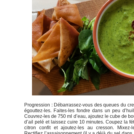
Progression : Débarrassez-vous des queues du cres
égouttez-les. Faites-les fondre dans un peu d’huil
Couvrez-les de 750 ml d’eau, ajoutez le cube de bou
d’ail pelé et laissez cuire 10 minutes. Coupez la fét
citron confit et ajoutez-les au cresson. Mixez-l
Rectifiez l’assaisonnement (il y a déjà du sel dans l