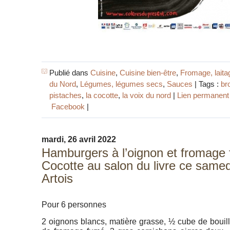
Publié dans
Cuisine
,
Cuisine bien-être
,
Fromage, laita
du Nord
,
Légumes, légumes secs
,
Sauces
| Tags :
br
pistaches
,
la cocotte
,
la voix du nord
|
Lien permanent
Facebook
|
mardi, 26 avril 2022
Hamburgers à l’oignon et fromage 
Cocotte au salon du livre ce same
Artois
Pour 6 personnes
2 oignons blancs, matière grasse, ½ cube de bouil