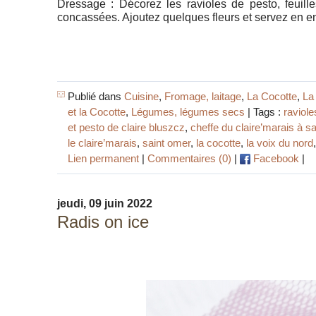
Dressage : Décorez les ravioles de pesto, feuille
concassées. Ajoutez quelques fleurs et servez en e
Publié dans
Cuisine
,
Fromage, laitage
,
La Cocotte
,
La
et la Cocotte
,
Légumes, légumes secs
| Tags :
raviole
et pesto de claire bluszcz
,
cheffe du claire’marais à s
le claire’marais
,
saint omer
,
la cocotte
,
la voix du nord
Lien permanent
|
Commentaires (0)
|
Facebook
|
jeudi, 09 juin 2022
Radis on ice