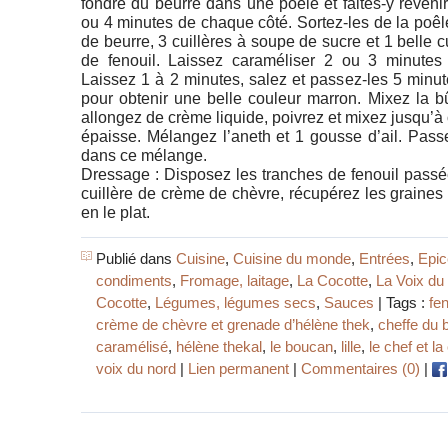
fondre du beurre dans une poêle et faites-y revenir
ou 4 minutes de chaque côté. Sortez-les de la poê
de beurre, 3 cuillères à soupe de sucre et 1 belle 
de fenouil. Laissez caraméliser 2 ou 3 minutes 
Laissez 1 à 2 minutes, salez et passez-les 5 minu
pour obtenir une belle couleur marron. Mixez la b
allongez de crème liquide, poivrez et mixez jusqu’à
épaisse. Mélangez l’aneth et 1 gousse d’ail. Pass
dans ce mélange.
Dressage : Disposez les tranches de fenouil passé
cuillère de crème de chèvre, récupérez les graines
en le plat.
Publié dans
Cuisine
,
Cuisine du monde
,
Entrées
,
Epic
condiments
,
Fromage, laitage
,
La Cocotte
,
La Voix du
Cocotte
,
Légumes, légumes secs
,
Sauces
| Tags :
fen
crème de chèvre et grenade d’hélène thek
,
cheffe du b
caramélisé
,
hélène thekal
,
le boucan
,
lille
,
le chef et la
voix du nord
|
Lien permanent
|
Commentaires (0)
|