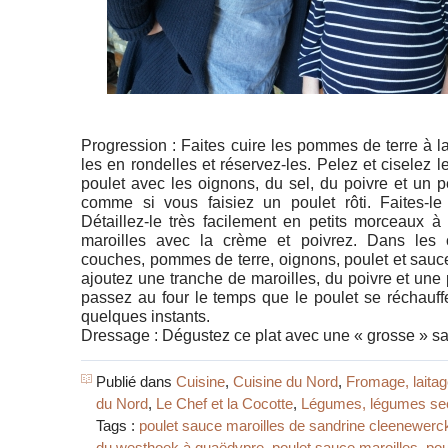
Progression : Faites cuire les pommes de terre à l
les en rondelles et réservez-les. Pelez et ciselez l
poulet avec les oignons, du sel, du poivre et un 
comme si vous faisiez un poulet rôti. Faites-le
Détaillez-le très facilement en petits morceaux à
maroilles avec la crème et poivrez. Dans les 
couches, pommes de terre, oignons, poulet et sauce
ajoutez une tranche de maroilles, du poivre et un
passez au four le temps que le poulet se réchauff
quelques instants.
Dressage : Dégustez ce plat avec une « grosse » s
Publié dans
Cuisine
,
Cuisine du Nord
,
Fromage, laita
du Nord
,
Le Chef et la Cocotte
,
Légumes, légumes se
Tags :
poulet sauce maroilles de sandrine cleenewerc
du westhoek à quaëdypre
,
poulet sauce maroilles
,
pou