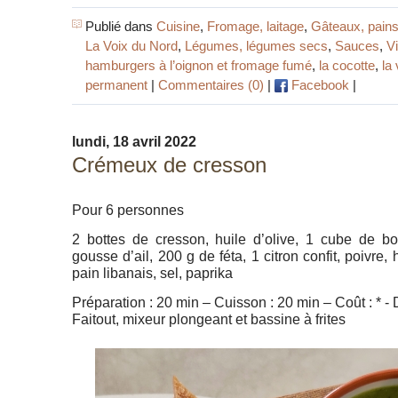
Publié dans
Cuisine
,
Fromage, laitage
,
Gâteaux, pains
La Voix du Nord
,
Légumes, légumes secs
,
Sauces
,
V
hamburgers à l’oignon et fromage fumé
,
la cocotte
,
la
permanent
|
Commentaires (0)
|
Facebook
|
lundi, 18 avril 2022
Crémeux de cresson
Pour 6 personnes
2 bottes de cresson, huile d’olive, 1 cube de b
gousse d’ail, 200 g de féta, 1 citron confit, poivre, 
pain libanais, sel, paprika
Préparation : 20 min – Cuisson : 20 min – Coût : * - Dif
Faitout, mixeur plongeant et bassine à frites