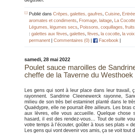
Publié dans
Crêpes, galettes, gaufres
,
Cuisine
,
Entré
aromates et condiments
,
Fromage, laitage
,
La Cocott
Légumes, légumes secs
,
Poissons, coquillages, fruit
:
galettes aux fèves
,
galettes
,
fèves
,
la cocotte
,
la voi
permanent
|
Commentaires (0)
|
Facebook
|
samedi, 28 mai 2022
Poulet sauce maroilles de Sandrin
cheffe de la Taverne du Westhoek
Les gens qui sont à leur place dans leur travail, ça
rayonnent. Sandrine Cleenewerck rayonne, San
milieu de son très bel estaminet planté dans le tr
Quaëdypre, elle ne pourrait être ailleurs. Les bras
aux lèvres, elle vous accueille. Quelque chose 
hasard, il est des rendez-vous… Tout de suite vou
votre temps à l’écouter, goûter à tous ses plats « 
Les gens qui vont devenir vos amis, ça se voit tout d