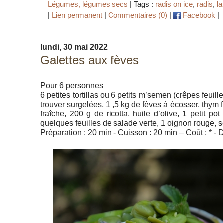
Légumes, légumes secs
| Tags :
radis on ice
,
radis
,
la
|
Lien permanent
|
Commentaires (0)
|
Facebook
|
lundi, 30 mai 2022
Galettes aux fèves
Pour 6 personnes
6 petites tortillas ou 6 petits m’semen (crêpes feuil
trouver surgelées, 1 ,5 kg de fèves à écosser, thym
fraîche, 200 g de ricotta, huile d’olive, 1 petit po
quelques feuilles de salade verte, 1 oignon rouge, s
Préparation : 20 min - Cuisson : 20 min – Coût : * - Dif