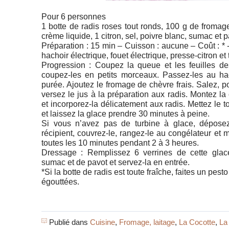
Pour 6 personnes
1 botte de radis roses tout ronds, 100 g de fromage
crème liquide, 1 citron, sel, poivre blanc, sumac et 
Préparation : 15 min – Cuisson : aucune – Coût : * - D
hachoir électrique, fouet électrique, presse-citron et
Progression : Coupez la queue et les feuilles des
coupez-les en petits morceaux. Passez-les au ha
purée. Ajoutez le fromage de chèvre frais. Salez, po
versez le jus à la préparation aux radis. Montez la
et incorporez-la délicatement aux radis. Mettez le t
et laissez la glace prendre 30 minutes à peine.
Si vous n’avez pas de turbine à glace, dépose
récipient, couvrez-le, rangez-le au congélateur et 
toutes les 10 minutes pendant 2 à 3 heures.
Dressage : Remplissez 6 verrines de cette gla
sumac et de pavot et servez-la en entrée.
*Si la botte de radis est toute fraîche, faites un pest
égouttées.
Publié dans
Cuisine
,
Fromage, laitage
,
La Cocotte
,
La