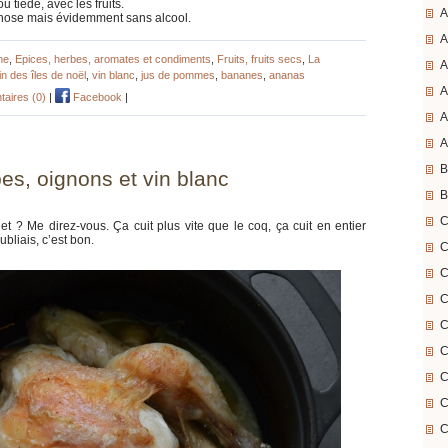
u tiède, avec les fruits.
A
 chose mais évidemment sans alcool.
A
ne
,
Epices, herbes, aromates et condiments
,
Fruits, fruits secs
,
La
A
in des îles de noël
,
vin blanc
,
jus de pommes
,
bananes
,
ananas
A
aires (0)
|
Facebook
|
A
A
B
es, oignons et vin blanc
B
C
let ? Me direz-vous. Ça cuit plus vite que le coq, ça cuit en entier
ubliais, c’est bon.
C
C
C
C
C
C
C
C