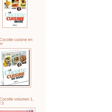
Cocotte cuisine en
er
Cocotte volumes 1,
t 3