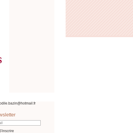
odile.bazin@hotmail.fr
sletter
S'inscrire