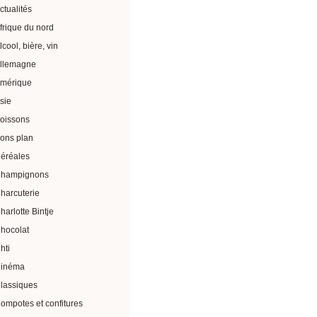
ctualités
frique du nord
lcool, bière, vin
llemagne
mérique
sie
oissons
ons plan
éréales
hampignons
harcuterie
harlotte Bintje
hocolat
hti
inéma
lassiques
ompotes et confitures