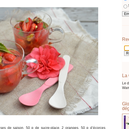
Re
La 
Le d
Wam
Glo
dég
ises de saison, 50 g de sucre-glace, 2 oranges, 50 g d’écorces