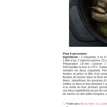
Pour 6 personnes
Ingrédients :
2 coquelets, 5 ou 6 f
1 tête d’ail, 2 oignons jaunes, 25 cl
Préparation : 10 min – cuisson : 1 h 
Préchauffez le four à 175°c. Faite
minutes les deux coquelets. Pen
herbes et pelez la tête d’ail co
feuilles de laurier dans le fond d
blanc, répartissez les gousses d’a
mettez-la dans le four pendant 1 p
A la sortie du four, écrasez gross
ces deux ingrédients au jus de c
de saison ou des pâtes longues, sty
Publié dans
Alcool, bière, vin
,
Cuisi