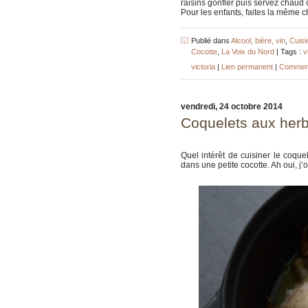
raisins gonfler puis servez chaud o
Pour les enfants, faites la même
Publié dans
Alcool, bière, vin
,
Cuisi
Cocotte
,
La Voix du Nord
| Tags :
v
victoria
|
Lien permanent
|
Comment
vendredi, 24 octobre 2014
Coquelets aux herb
Quel intérêt de cuisiner le coque
dans une petite cocotte. Ah oui, j’o