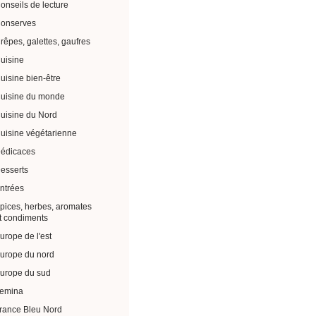
onseils de lecture
onserves
rêpes, galettes, gaufres
uisine
uisine bien-être
uisine du monde
uisine du Nord
uisine végétarienne
édicaces
esserts
ntrées
pices, herbes, aromates
t condiments
urope de l'est
urope du nord
urope du sud
emina
rance Bleu Nord