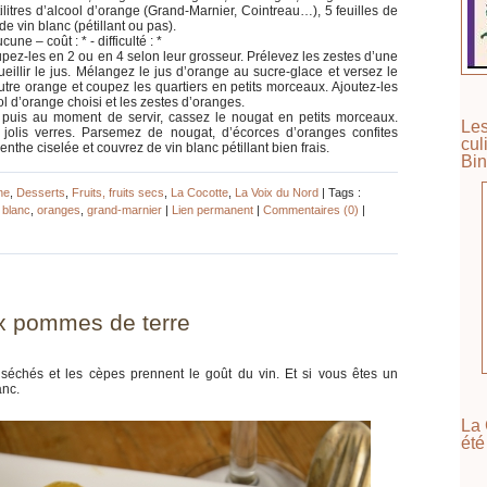
ilitres d’alcool d’orange (Grand-Marnier, Cointreau…), 5 feuilles de
e vin blanc (pétillant ou pas).
ne – coût : * - difficulté : *
upez-les en 2 ou en 4 selon leur grosseur. Prélevez les zestes d’une
eillir le jus. Mélangez le jus d’orange au sucre-glace et versez le
autre orange et coupez les quartiers en petits morceaux. Ajoutez-les
ol d’orange choisi et les zestes d’oranges.
 puis au moment de servir, cassez le nougat en petits morceaux.
Les
 jolis verres. Parsemez de nougat, d’écorces d’oranges confites
cul
nthe ciselée et couvrez de vin blanc pétillant bien frais.
Bin
ne
,
Desserts
,
Fruits, fruits secs
,
La Cocotte
,
La Voix du Nord
| Tags :
 blanc
,
oranges
,
grand-marnier
|
Lien permanent
|
Commentaires (0)
|
x pommes de terre
séchés et les cèpes prennent le goût du vin. Et si vous êtes un
anc.
La 
été