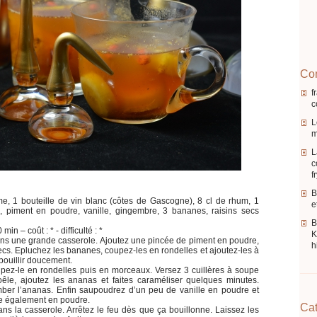
Com
f
c
L
m
L
c
f
B
, 1 bouteille de vin blanc (côtes de Gascogne), 8 cl de rhum, 1
e
, piment en poudre, vanille, gingembre, 3 bananes, raisins secs
in – coût : * - difficulté : *
K
ns une grande casserole. Ajoutez une pincée de piment en poudre,
h
secs. Epluchez les bananes, coupez-les en rondelles et ajoutez-les à
bouillir doucement.
pez-le en rondelles puis en morceaux. Versez 3 cuillères à soupe
le, ajoutez les ananas et faites caraméliser quelques minutes.
amber l’ananas. Enfin saupoudrez d’un peu de vanille en poudre et
re également en poudre.
Cat
ns la casserole. Arrêtez le feu dès que ça bouillonne. Laissez les