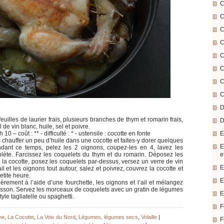
C
C
C
C
C
C
C
C
D
euilles de laurier frais, plusieurs branches de thym et romarin frais,
D
 de vin blanc, huile, sel et poivre.
E
10 – coût : ** - difficulté : * - ustensile : cocotte en fonte
s chauffer un peu d’huile dans une cocotte et faites-y dorer quelques
E
dant ce temps, pelez les 2 oignons, coupez-les en 4, lavez les
e
mplète. Farcissez les coquelets du thym et du romarin. Déposez les
e la cocotte, posez les coquelets par-dessus, versez un verre de vin
E
il et les oignons tout autour, salez et poivrez, couvrez la cocotte et
etite heure.
E
ièrement à l’aide d’une fourchette, les oignons et l’ail et mélangez
uisson. Servez les morceaux de coquelets avec un gratin de légumes
E
le tagliatelle ou spaghetti.
F
ne
,
La Cocotte
,
La Voix du Nord
,
Légumes, légumes secs
,
Volaille
|
F