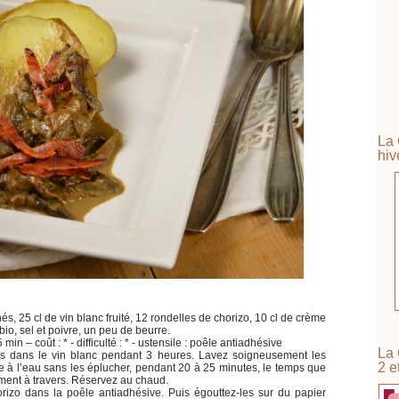
La 
hiv
, 25 cl de vin blanc fruité, 12 rondelles de chorizo, 10 cl de crème
bio, sel et poivre, un peu de beurre.
min – coût : * - difficulté : * - ustensile : poêle antiadhésive
La 
és dans le vin blanc pendant 3 heures. Lavez soigneusement les
2 e
re à l’eau sans les éplucher, pendant 20 à 25 minutes, le temps que
ment à travers. Réservez au chaud.
orizo dans la poêle antiadhésive. Puis égouttez-les sur du papier