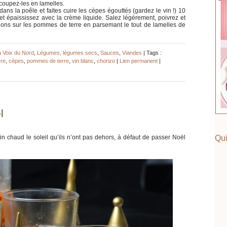
 coupez-les en lamelles.
ans la poêle et faites cuire les cèpes égouttés (gardez le vin !) 10
et épaississez avec la crème liquide. Salez légèrement, poivrez et
ons sur les pommes de terre en parsemant le tout de lamelles de
a Voix du Nord
,
Légumes, légumes secs
,
Sauces
,
Viandes
| Tags :
rre
,
cèpes
,
pommes de terre
,
vin blanc
,
chorizo
|
Lien permanent
|
|
l
n chaud le soleil qu’ils n’ont pas dehors, à défaut de passer Noël
Qui