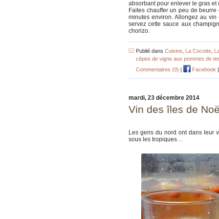
absorbant pour enlever le gras et
Faites chauffer un peu de beurre d
minutes environ. Allongez au vin 
servez cette sauce aux champign
chorizo.
Publié dans
Cuisine
,
La Cocotte
,
L
cèpes de vigne aux pommes de te
Commentaires (0)
|
Facebook
mardi, 23 décembre 2014
Vin des îles de Noë
Les gens du nord ont dans leur vi
sous les tropiques…