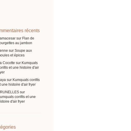
mentaires récents
ramacesar
sur
Flan de
ourgettes au jambon
enne
sur
Soupe aux
oules et épices
a Cocotte
sur
Kumquats
onfits et une histoire d'air
ryer
aya
sur
Kumquats confits
t une histoire d'air fryer
BRUNELLES
sur
umquats confits et une
istoire d'air fryer
égories