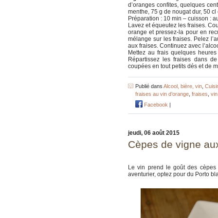
d’oranges confites, quelques cent
menthe, 75 g de nougat dur, 50 cl d
Préparation : 10 min – cuisson : aucu
Lavez et équeutez les fraises. Co
orange et pressez-la pour en recu
mélange sur les fraises. Pelez l’
aux fraises. Continuez avec l’alco
Mettez au frais quelques heures
Répartissez les fraises dans de
coupées en tout petits dés et de me
Publié dans
Alcool, bière, vin
,
Cuisi
fraises au vin d’orange
,
fraises
,
vin
Facebook
|
jeudi, 06 août 2015
Cèpes de vigne au
Le vin prend le goût des cèpes 
aventurier, optez pour du Porto bl