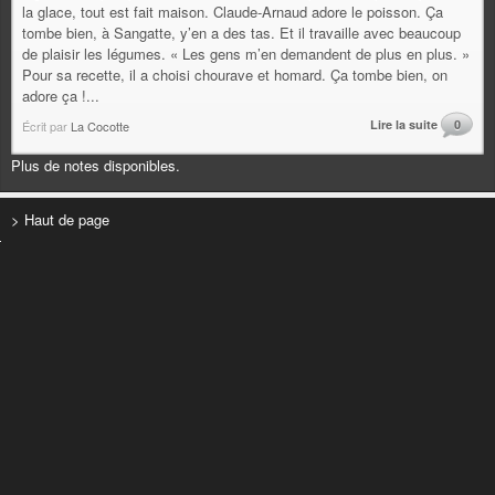
la glace, tout est fait maison. Claude-Arnaud adore le poisson. Ça
tombe bien, à Sangatte, y’en a des tas. Et il travaille avec beaucoup
de plaisir les légumes. « Les gens m’en demandent de plus en plus. »
Pour sa recette, il a choisi chourave et homard. Ça tombe bien, on
adore ça !...
Lire la suite
0
Écrit par
La Cocotte
Plus de notes disponibles.
> Haut de page