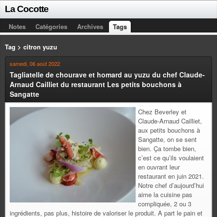
La Cocotte
Notes
Catégories
Archives
Tags
Tag > citron yuzu
samedi, 06 août 2022
Tagliatelle de chourave et homard au yuzu du chef Claude-
Arnaud Cailliet du restaurant Les petits bouchons à
Sangatte
Chez Beverley et
Claude-Arnaud Cailliet,
aux petits bouchons à
Sangatte, on se sent
bien. Ça tombe bien,
c’est ce qu’ils voulaient
en ouvrant leur
restaurant en juin 2021.
Notre chef d’aujourd’hui
aime la cuisine pas
compliquée, 2 ou 3
ingrédients, pas plus, histoire de valoriser le produit. A part le pain et