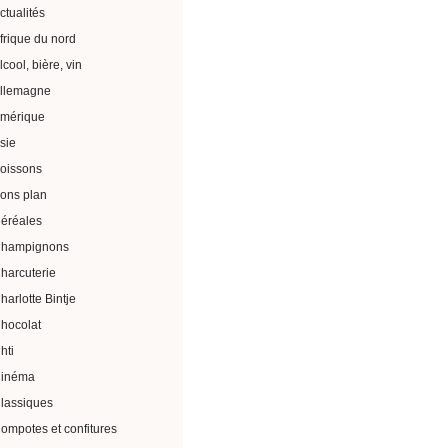
ctualités
frique du nord
lcool, bière, vin
llemagne
mérique
sie
oissons
ons plan
éréales
hampignons
harcuterie
harlotte Bintje
hocolat
hti
inéma
lassiques
ompotes et confitures