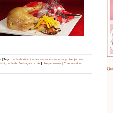
le
| Tags :
poularde rôtie
,
trio de carottes et sauce hongroise
,
jacques
lzoir
,
poularde
,
femina
,
la cocotte
|
Lien permanent
|
Commentaires
Qui