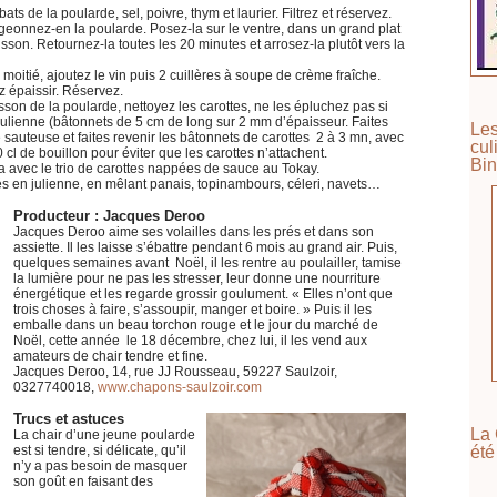
ats de la poularde, sel, poivre, thym et laurier. Filtrez et réservez.
geonnez-en la poularde. Posez-la sur le ventre, dans un grand plat
isson. Retournez-la toutes les 20 minutes et arrosez-la plutôt vers la
 moitié, ajoutez le vin puis 2 cuillères à soupe de crème fraîche.
z épaissir. Réservez.
isson de la poularde, nettoyez les carottes, ne les épluchez pas si
 julienne (bâtonnets de 5 cm de long sur 2 mm d’épaisseur. Faites
Les
sauteuse et faites revenir les bâtonnets de carottes 2 à 3 mn, avec
cul
10 cl de bouillon pour éviter que les carottes n’attachent.
Bin
a avec le trio de carottes nappées de sauce au Tokay.
s en julienne, en mêlant panais, topinambours, céleri, navets…
Producteur : Jacques Deroo
Jacques Deroo aime ses volailles dans les prés et dans son
assiette. Il les laisse s’ébattre pendant 6 mois au grand air. Puis,
quelques semaines avant Noël, il les rentre au poulailler, tamise
la lumière pour ne pas les stresser, leur donne une nourriture
énergétique et les regarde grossir goulument. « Elles n’ont que
trois choses à faire, s’assoupir, manger et boire. » Puis il les
emballe dans un beau torchon rouge et le jour du marché de
Noël, cette année le 18 décembre, chez lui, il les vend aux
amateurs de chair tendre et fine.
Jacques Deroo, 14, rue JJ Rousseau, 59227 Saulzoir,
0327740018,
www.chapons-saulzoir.com
Trucs et astuces
La 
La chair d’une jeune poularde
été
est si tendre, si délicate, qu’il
n’y a pas besoin de masquer
son goût en faisant des