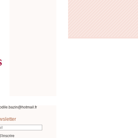
odile.bazin@hotmail.fr
sletter
S'inscrire