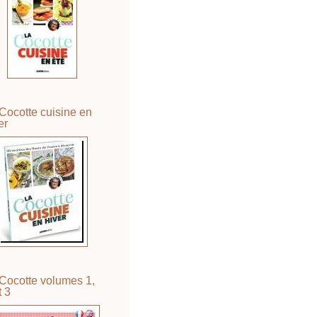
Cocotte cuisine en
er
Cocotte volumes 1,
t 3