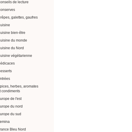
onseils de lecture
onserves
rêpes, galettes, gaufres
uisine
uisine bien-être
uisine du monde
uisine du Nord
uisine végétarienne
édicaces
esserts
ntrées
pices, herbes, aromates
t condiments
urope de l'est
urope du nord
urope du sud
emina
rance Bleu Nord