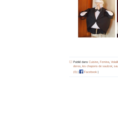
Publié dans
Cuisine
,
Femina
,
Volail
deroo
,
les chapons de saulzoir
,
sau
(0)
|
Facebook
|