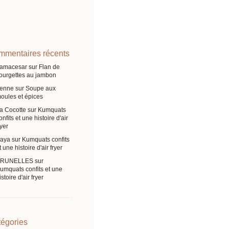
mentaires récents
ramacesar
sur
Flan de
ourgettes au jambon
enne
sur
Soupe aux
oules et épices
a Cocotte
sur
Kumquats
onfits et une histoire d'air
ryer
aya
sur
Kumquats confits
t une histoire d'air fryer
BRUNELLES
sur
umquats confits et une
istoire d'air fryer
égories