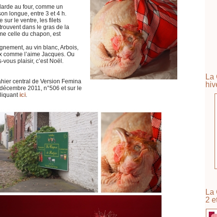
ularde au four, comme un
on longue, entre 3 et 4 h.
sur le ventre, les filets
trouvent dans le gras de la
me celle du chapon, est
ement, au vin blanc, Arbois,
ix comme l’aime Jacques. Ou
ous plaisir, c’est Noël.
La 
hier central de Version Femina
hiv
 décembre 2011, n°506 et sur le
cliquant
ici
.
La 
2 e