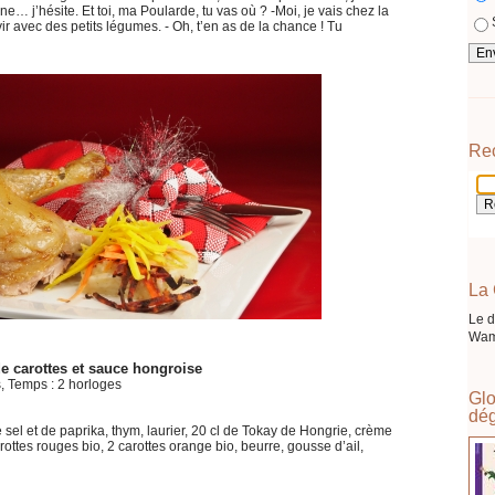
e… j’hésite. Et toi, ma Poularde, tu vas où ? -Moi, je vais chez la
vir avec des petits légumes. - Oh, t’en as de la chance ! Tu
Re
La 
Le d
Wam
 de carottes et sauce hongroise
s, Temps : 2 horloges
Glo
dég
e sel et de paprika, thym, laurier, 20 cl de Tokay de Hongrie, crème
arottes rouges bio, 2 carottes orange bio, beurre, gousse d’ail,