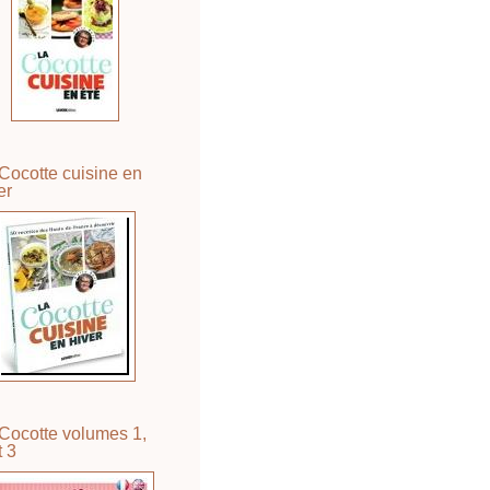
Cocotte cuisine en
er
Cocotte volumes 1,
t 3