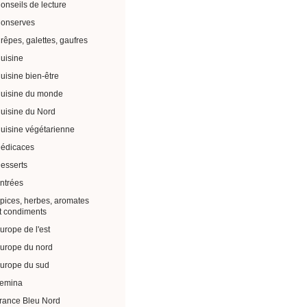
onseils de lecture
onserves
rêpes, galettes, gaufres
uisine
uisine bien-être
uisine du monde
uisine du Nord
uisine végétarienne
édicaces
esserts
ntrées
pices, herbes, aromates
t condiments
urope de l'est
urope du nord
urope du sud
emina
rance Bleu Nord