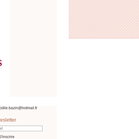
odile.bazin@hotmail.fr
sletter
S'inscrire