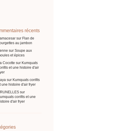
mentaires récents
ramacesar
sur
Flan de
ourgettes au jambon
enne
sur
Soupe aux
oules et épices
a Cocotte
sur
Kumquats
onfits et une histoire d'air
ryer
aya
sur
Kumquats confits
t une histoire d'air fryer
BRUNELLES
sur
umquats confits et une
istoire d'air fryer
égories