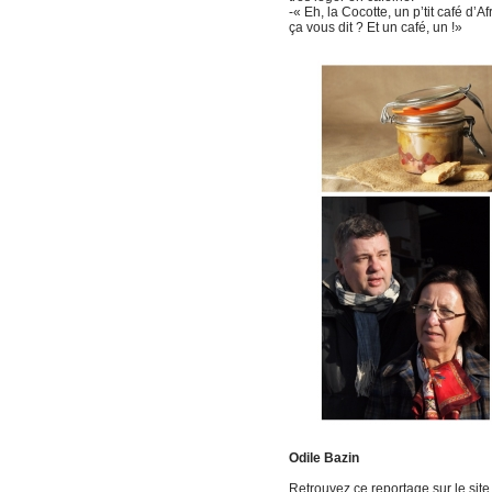
-« Eh, la Cocotte, un p’tit café d’
ça vous dit ? Et un café, un !»
Odile Bazin
Retrouvez ce reportage sur le sit