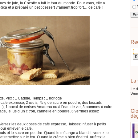
sacs de jute, la Cocotte a fait le tour du monde. Pour vous, elle a
ca et a préparé un petit dessert vraiment trop fort… de café !
Re
La 
Le d
Wam
te, Prix : 1 Caddie, Temps : 1 horloge
 de café expresso, 2 œufs, 75 g de sucre en poudre, des biscuits
…), 1 bocal de cerises Amarena ou à l’eau de vie, 3 pommes à cuire
Glo
e, le jus d’un citron, cannelle en poudre, 6 verrines assez
dég
t. Versez les deux doses de café expresso, laissez infuser à petits
 pour enlever le café.
fs et le sucre en poudre. Quand le mélange a blanchi, versez-le
t et remettez sur le feu. Quand la crème a bien épaissi, arrêtez la