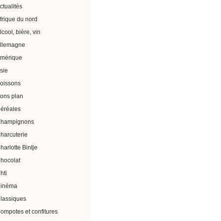
ctualités
frique du nord
lcool, bière, vin
llemagne
mérique
sie
oissons
ons plan
éréales
hampignons
harcuterie
harlotte Bintje
hocolat
hti
inéma
lassiques
ompotes et confitures