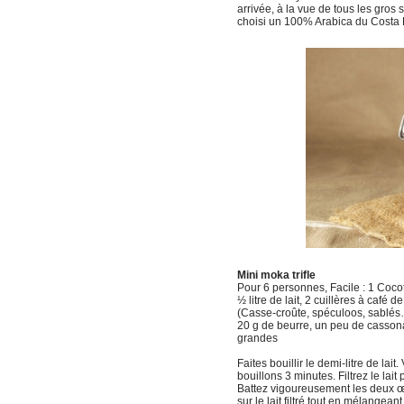
arrivée, à la vue de tous les gros 
choisi un 100% Arabica du Costa Ri
Mini moka trifle
Pour 6 personnes, Facile : 1 Cocot
½ litre de lait, 2 cuillères à café
(Casse-croûte, spéculoos, sablés
20 g de beurre, un peu de cassonad
grandes
Faites bouillir le demi-litre de lai
bouillons 3 minutes. Filtrez le lait
Battez vigoureusement les deux œu
sur le lait filtré tout en mélangean