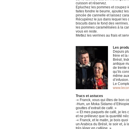
cuisson et réservez.
Epluchez les pommes et coupez-le
faites fondre le beurre, ajoutez l
pincée de cannelle et laissez car
Récupérez le jus dans lequel les c
biscuits dans le fond des verrines
les pommes caramélisées à la cann
vous en reste.
Mettez les verrines au frais et se
Les produ
Depuis plu
frère et l
Brésil, In
antique ma
de trente s
qu’ils con
même aux c
d’infusion.
Le Comptoi
www.lecom
Trucs et astuces
-« Franck, vous qui êtes de bon co
-Hum, un Moka Sidamo d’Ethiopie. 
gouttes d’extrait de café. »
-« Et mes paquets de café, je les
et ne prélevez que la quantité néc
-« Franck, et le matin, je bois quo
un Arabica du Brésil, le soir et, à
très léger en caféine. »