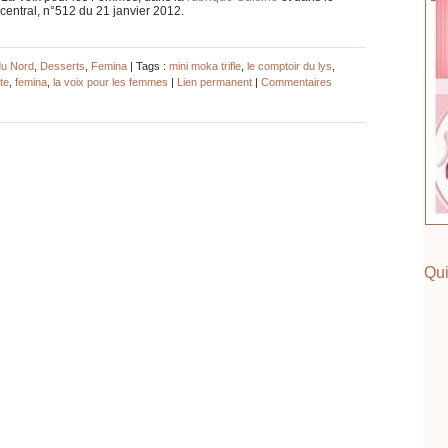
entral, n°512 du 21 janvier 2012.
du Nord
,
Desserts
,
Femina
| Tags :
mini moka trifle
,
le comptoir du lys
,
te
,
femina
,
la voix pour les femmes
|
Lien permanent
|
Commentaires
Qui