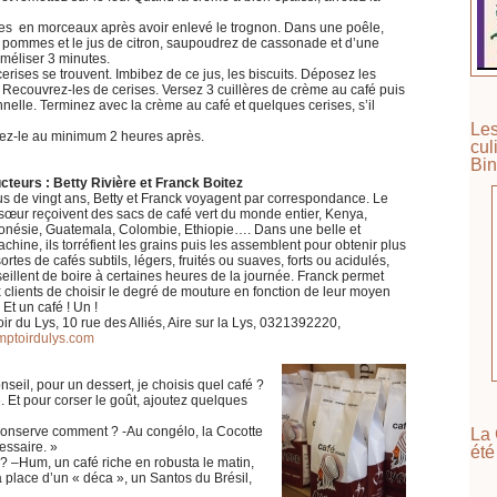
s en morceaux après avoir enlevé le trognon. Dans une poêle,
es pommes et le jus de citron, saupoudrez de cassonade et d’une
améliser 3 minutes.
erises se trouvent. Imbibez de ce jus, les biscuits. Déposez les
. Recouvrez-les de cerises. Versez 3 cuillères de crème au café puis
elle. Terminez avec la crème au café et quelques cerises, s’il
Les
rvez-le au minimum 2 heures après.
cul
Bin
cteurs : Betty Rivière et Franck Boitez
s de vingt ans, Betty et Franck voyagent par correspondance. Le
a sœur reçoivent des sacs de café vert du monde entier, Kenya,
donésie, Guatemala, Colombie, Ethiopie…. Dans une belle et
chine, ils torréfient les grains puis les assemblent pour obtenir plus
ortes de cafés subtils, légers, fruités ou suaves, forts ou acidulés,
seillent de boire à certaines heures de la journée. Franck permet
lients de choisir le degré de mouture en fonction de leur moyen
 Et un café ! Un !
r du Lys, 10 rue des Alliés, Aire sur la Lys, 0321392220,
ptoirdulys.com
nseil, pour un dessert, je choisis quel café ?
Et pour corser le goût, ajoutez quelques
 conserve comment ? -Au congélo, la Cocotte
La 
essaire. »
été
i ? –Hum, un café riche en robusta le matin,
 la place d’un « déca », un Santos du Brésil,