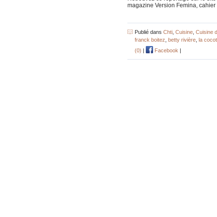
magazine Version Femina, cahier c
Publié dans
Chti
,
Cuisine
,
Cuisine 
franck boitez
,
betty rivière
,
la cocot
(0)
|
Facebook
|