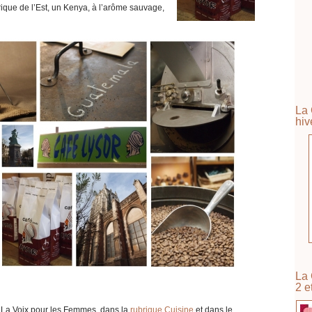
Afrique de l’Est, un Kenya, à l’arôme sauvage,
La 
hiv
La 
2 e
e La Voix pour les Femmes, dans la
rubrique Cuisine
et dans le