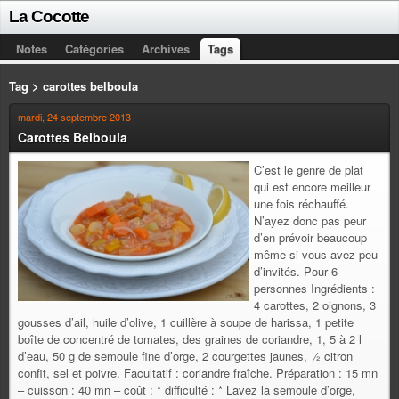
La Cocotte
Notes
Catégories
Archives
Tags
Tag > carottes belboula
mardi, 24 septembre 2013
Carottes Belboula
C’est le genre de plat
qui est encore meilleur
une fois réchauffé.
N’ayez donc pas peur
d’en prévoir beaucoup
même si vous avez peu
d’invités. Pour 6
personnes Ingrédients :
4 carottes, 2 oignons, 3
gousses d’ail, huile d’olive, 1 cuillère à soupe de harissa, 1 petite
boîte de concentré de tomates, des graines de coriandre, 1, 5 à 2 l
d’eau, 50 g de semoule fine d’orge, 2 courgettes jaunes, ½ citron
confit, sel et poivre. Facultatif : coriandre fraîche. Préparation : 15 mn
– cuisson : 40 mn – coût : * difficulté : * Lavez la semoule d’orge,