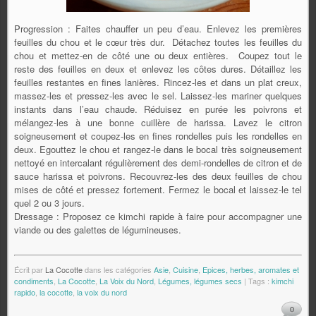
Progression : Faites chauffer un peu d’eau. Enlevez les premières
feuilles du chou et le cœur très dur. Détachez toutes les feuilles du
chou et mettez-en de côté une ou deux entières. Coupez tout le
reste des feuilles en deux et enlevez les côtes dures. Détaillez les
feuilles restantes en fines lanières. Rincez-les et dans un plat creux,
massez-les et pressez-les avec le sel. Laissez-les mariner quelques
instants dans l’eau chaude. Réduisez en purée les poivrons et
mélangez-les à une bonne cuillère de harissa. Lavez le citron
soigneusement et coupez-les en fines rondelles puis les rondelles en
deux. Egouttez le chou et rangez-le dans le bocal très soigneusement
nettoyé en intercalant régulièrement des demi-rondelles de citron et de
sauce harissa et poivrons. Recouvrez-les des deux feuilles de chou
mises de côté et pressez fortement. Fermez le bocal et laissez-le tel
quel 2 ou 3 jours.
Dressage : Proposez ce kimchi rapide à faire pour accompagner une
viande ou des galettes de légumineuses.
Écrit par
La Cocotte
dans les catégories
Asie
,
Cuisine
,
Epices, herbes, aromates et
condiments
,
La Cocotte
,
La Voix du Nord
,
Légumes, légumes secs
| Tags :
kimchi
rapido
,
la cocotte
,
la voix du nord
0