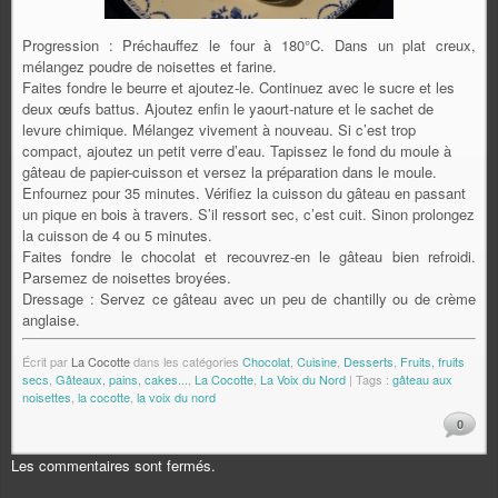
Progression : Préchauffez le four à 180°C. Dans un plat creux,
mélangez poudre de noisettes et farine.
Faites fondre le beurre et ajoutez-le. Continuez avec le sucre et les
deux œufs battus. Ajoutez enfin le yaourt-nature et le sachet de
levure chimique. Mélangez vivement à nouveau. Si c’est trop
compact, ajoutez un petit verre d’eau. Tapissez le fond du moule à
gâteau de papier-cuisson et versez la préparation dans le moule.
Enfournez pour 35 minutes. Vérifiez la cuisson du gâteau en passant
un pique en bois à travers. S’il ressort sec, c’est cuit. Sinon prolongez
la cuisson de 4 ou 5 minutes.
Faites fondre le chocolat et recouvrez-en le gâteau bien refroidi.
Parsemez de noisettes broyées.
Dressage : Servez ce gâteau avec un peu de chantilly ou de crème
anglaise.
Écrit par
La Cocotte
dans les catégories
Chocolat
,
Cuisine
,
Desserts
,
Fruits, fruits
secs
,
Gâteaux, pains, cakes...
,
La Cocotte
,
La Voix du Nord
| Tags :
gâteau aux
noisettes
,
la cocotte
,
la voix du nord
0
Les commentaires sont fermés.