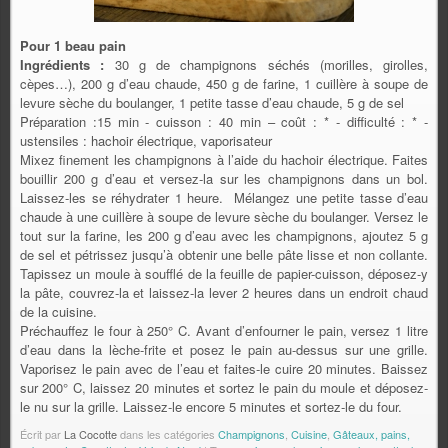
Pour 1 beau pain
Ingrédients :
30 g de champignons séchés (morilles, girolles,
cèpes…), 200 g d’eau chaude, 450 g de farine, 1 cuillère à soupe de
levure sèche du boulanger, 1 petite tasse d’eau chaude, 5 g de sel
Préparation :15 min - cuisson : 40 min – coût : * - difficulté : * -
ustensiles : hachoir électrique, vaporisateur
Mixez finement les champignons à l’aide du hachoir électrique. Faites
bouillir 200 g d’eau et versez-la sur les champignons dans un bol.
Laissez-les se réhydrater 1 heure. Mélangez une petite tasse d’eau
chaude à une cuillère à soupe de levure sèche du boulanger. Versez le
tout sur la farine, les 200 g d’eau avec les champignons, ajoutez 5 g
de sel et pétrissez jusqu’à obtenir une belle pâte lisse et non collante.
Tapissez un moule à soufflé de la feuille de papier-cuisson, déposez-y
la pâte, couvrez-la et laissez-la lever 2 heures dans un endroit chaud
de la cuisine.
Préchauffez le four à 250° C. Avant d’enfourner le pain, versez 1 litre
d’eau dans la lèche-frite et posez le pain au-dessus sur une grille.
Vaporisez le pain avec de l’eau et faites-le cuire 20 minutes. Baissez
sur 200° C, laissez 20 minutes et sortez le pain du moule et déposez-
le nu sur la grille. Laissez-le encore 5 minutes et sortez-le du four.
Écrit par
La Cocotte
dans les catégories
Champignons
,
Cuisine
,
Gâteaux, pains,