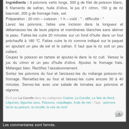
Ingrédients :
6 poivrons verts longs, 500 g de filet de poisson blanc,
5 filaments de safran, huile d’olive, le jus d’1 citron, 150 g de riz
basmati, 200 g de fromage frais, sel.
Préparation : 20 min – cuisson : 1 h – coût : * - difficulté : *
Lavez les poivrons, faites une incision dans la longueur et
débarrassez-les de leurs pépins et membranes blanches sans abimer
la peau. Faites-les cuire 20 minutes sur un fond d’huile dans un four
préchauffé à 180 °C. Faites cuire le riz comme indiqué sur le paquet
en ajoutant un peu de sel et le safran. Il faut que le riz soit un peu
collant.
Coupez le poisson en tartare et ajoutez-le dans le riz cuit. Versez le
jus du citron et un peu d’huile d’olive. Ajoutez le fromage frais.
Mélangez bien. Rectifiez l’assaisonnement.
Sortez les poivrons du four et farcissez-les du mélange poisson-riz-
fromage. Remettez-les au four et laissez-les cuire encore 30 à 40
minutes. Servez-les avec une salade de tomates aux poivrons et
oignons.
Écrit par
La Cocotte
dans les catégories
Cuisine
,
La Cocotte
,
La Voix du Nord
,
Légumes, légumes secs
,
Poissons, coquillages, fruits de mer
| Tags :
poivrons
farcis au poisson
,
la cocotte
,
la voix du nord
0
Les commentaires sont fermés.