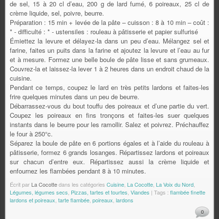
de sel, 15 à 20 cl d’eau, 200 g de lard fumé, 6 poireaux, 25 cl de
crème liquide, sel, poivre, beurre.
Préparation : 15 min + levée de la pâte – cuisson : 8 à 10 min – coût :
* - difficulté : * - ustensiles : rouleau à pâtisserie et papier sulfurisé
Émiettez la levure et délayez-la dans un peu d’eau. Mélangez sel et
farine, faites un puits dans la farine et ajoutez la levure et l’eau au fur
et à mesure. Formez une belle boule de pâte lisse et sans grumeaux.
Couvrez-la et laissez-la lever 1 à 2 heures dans un endroit chaud de la
cuisine.
Pendant ce temps, coupez le lard en très petits lardons et faites-les
frire quelques minutes dans un peu de beurre.
Débarrassez-vous du bout touffu des poireaux et d’une partie du vert.
Coupez les poireaux en fins tronçons et faites-les suer quelques
instants dans le beurre pour les ramollir. Salez et poivrez. Préchauffez
le four à 250°c.
Séparez la boule de pâte en 6 portions égales et à l’aide du rouleau à
pâtisserie, formez 6 grands losanges. Répartissez lardons et poireaux
sur chacun d’entre eux. Répartissez aussi la crème liquide et
enfournez les flambées pendant 8 à 10 minutes.
Écrit par
La Cocotte
dans les catégories
Cuisine
,
La Cocotte
,
La Voix du Nord
,
Légumes, légumes secs
,
Pizzas, tartes et tourtes
,
Viandes
| Tags :
flambée finette
lardons et poireaux
,
tarte flambée
,
poireaux
,
lardons
0