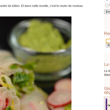
planter de bâton. Et dans cette recette, c’est le rouler de rouleau.
Re
La 
Le d
Wam
Glo
dég