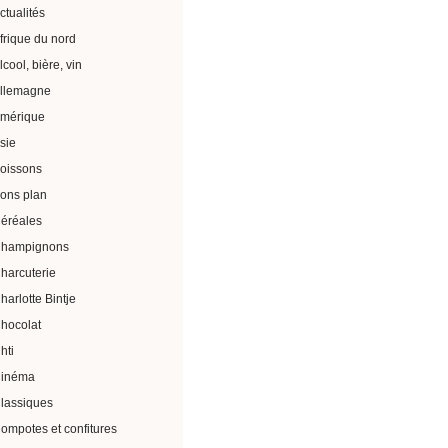
ctualités
frique du nord
lcool, bière, vin
llemagne
mérique
sie
oissons
ons plan
éréales
hampignons
harcuterie
harlotte Bintje
hocolat
hti
inéma
lassiques
ompotes et confitures