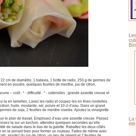
Les
cul
Bin
e 22 cm de diamètre, 1 batavia, 1 botte de radis, 250 g de germes de
iment en poudre, quelques feuilles de menthe, jus de citron,
une – coût : * - difficulté : * - ustensiles : grande assiette creuse et
-la en lamelles. Lavez les radis et coupez-les en fines rondelles.
citron, huile, moutarde, sel, poivre et 10 cl d’eau. Dans un grand
germes de soja, 2 feuilles de menthe ciselée. Ajoutez la vinaigrette
La 
sur le plan de travail. Emplissez d’eau une assiette creuse. Passez
s posez-la sur un torchon, attendez quelques secondes qu’elle
été
ité de salade dans le bas de la galette. Rabattez les deux côtés
tte en la serrant bien pour former un rouleau. Faites de même avec
ats, ajoutez du jus de citron, un peu de piment et 2 feuilles de