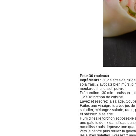
Pour 30 rouleaux
Ingrédients :
30 galettes de riz d
soja frais, 2 avocats bien mûrs, p
moutarde, huile, sel, poivre.
Préparation : 30 min – cuisson : auc
1 vieux torchon de cuisine
Lavez et essorez la salade. Coupez
Faites une vinaigrette avec jus de 
saladier, mélangez salade, radis, 
et brassez la salade.
Humidifiez le torchon et posez-le 
une galette de riz dans l’eau pui
ramollisse puis déposez une quant
vers le centre puis roulez la gale
les autres galettes. Ecrasez 2 avoc