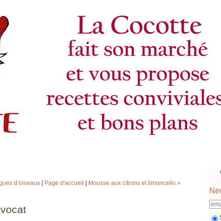
gues d’oiseaux
|
Page d'accueil
|
Mousse aux citrons et limoncello »
New
avocat