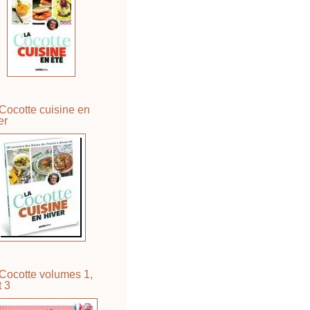
Cocotte cuisine en
er
Cocotte volumes 1,
t 3