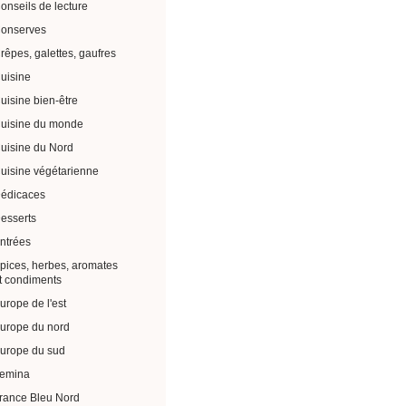
onseils de lecture
onserves
rêpes, galettes, gaufres
uisine
uisine bien-être
uisine du monde
uisine du Nord
uisine végétarienne
édicaces
esserts
ntrées
pices, herbes, aromates
t condiments
urope de l'est
urope du nord
urope du sud
emina
rance Bleu Nord