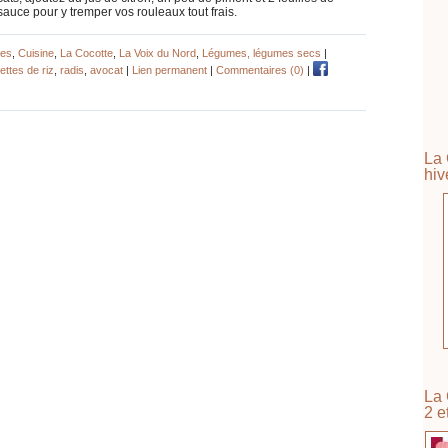
auce pour y tremper vos rouleaux tout frais.
res
,
Cuisine
,
La Cocotte
,
La Voix du Nord
,
Légumes, légumes secs
|
ettes de riz
,
radis
,
avocat
|
Lien permanent
|
Commentaires (0)
|
La 
hiv
La 
2 e