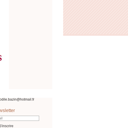
odile.bazin@hotmail.fr
sletter
S'inscrire