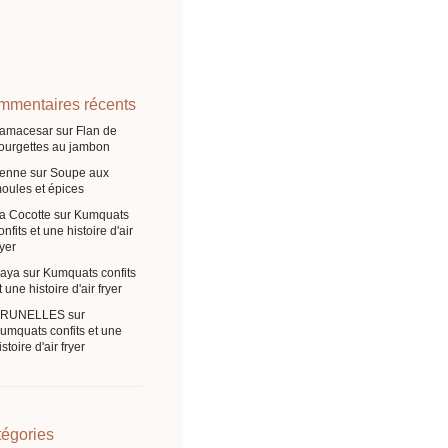
mentaires récents
ramacesar
sur
Flan de
ourgettes au jambon
enne
sur
Soupe aux
oules et épices
a Cocotte
sur
Kumquats
onfits et une histoire d'air
ryer
aya
sur
Kumquats confits
t une histoire d'air fryer
BRUNELLES
sur
umquats confits et une
istoire d'air fryer
égories