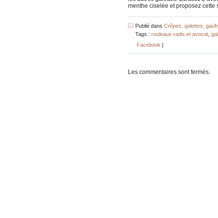
menthe ciselée et proposez cette s
Publié dans
Crêpes, galettes, gauf
Tags :
rouleaux radis et avocat
,
gal
Facebook
|
Les commentaires sont fermés.