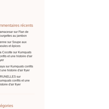
mentaires récents
ramacesar
sur
Flan de
ourgettes au jambon
enne
sur
Soupe aux
oules et épices
a Cocotte
sur
Kumquats
onfits et une histoire d'air
ryer
aya
sur
Kumquats confits
t une histoire d'air fryer
BRUNELLES
sur
umquats confits et une
istoire d'air fryer
égories