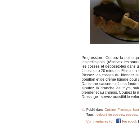
Progression : Coupez la petite qu
les petits pois, (réservez-les pour
les cosses et déposez-les dans un
faites cuire 20 minutes. Filtrez en
Passez les cosses au blender pui
bouillon et de crème liquide pour
Dans une casserole, faites fondre
ajoutez la branche de thym, sal
blender et au chinois. Coupez la 
Dressage : servez aussitôt le velo
Publié dans
Cuisine
,
Fromage, lait
Tags :
velouté de cosses
,
cosses
,
Commentaires (0)
|
Facebook