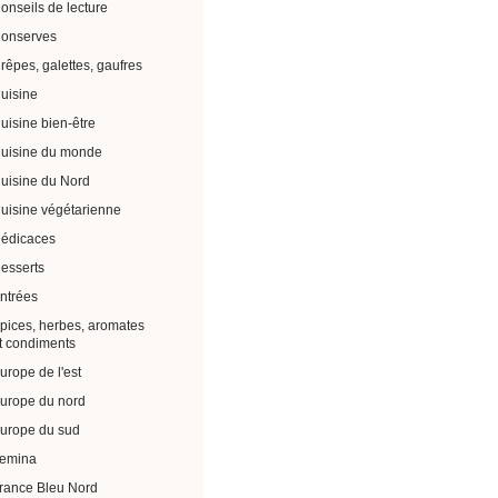
onseils de lecture
onserves
rêpes, galettes, gaufres
uisine
uisine bien-être
uisine du monde
uisine du Nord
uisine végétarienne
édicaces
esserts
ntrées
pices, herbes, aromates
t condiments
urope de l'est
urope du nord
urope du sud
emina
rance Bleu Nord