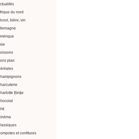
ctualités
frique du nord
lcool, bière, vin
llemagne
mérique
sie
oissons
ons plan
éréales
hampignons
harcuterie
harlotte Bintje
hocolat
hti
inéma
lassiques
ompotes et confitures