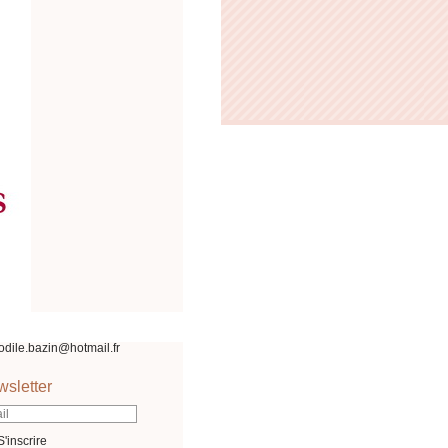
odile.bazin@hotmail.fr
sletter
S'inscrire