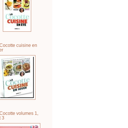
Cocotte cuisine en
er
Cocotte volumes 1,
t 3