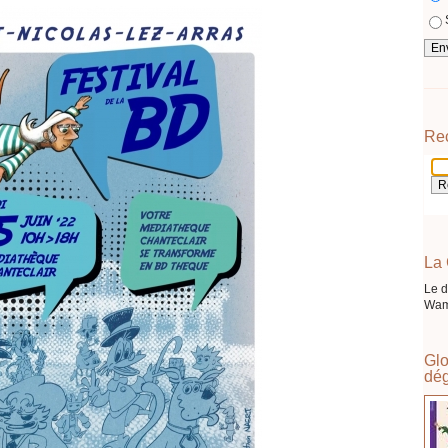
Re
La 
Le d
Wam
Glo
dég