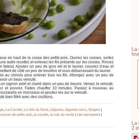
La 
hiv
eue en haut de la cosse des petits pois. Ouvrez les cosses, sortez
 une autre recette) et enlevez les fils présents sur les cosses. Rincez
 faitout. Ajoutez un peu de gros sel et le laurier, couvrez d’eau et
 mettant de côté un peu de bouillon et vous débarrassant du laurier.
s au chinois pour enlever tous les fils. Allongez avec un peu de
 avoir un beau velouté.
 un oignon pelé et ciselé dans un peu de beurre. Versez le velouté,
ez et poivrez. Faites chauffer 10 minutes. Passez à nouveau au
mozzarella en morceaux et ajoutez-les sur le velouté.
uté bien filtré avec des croûtons.
age
,
La Cocotte
,
La Voix du Nord
,
Légumes, légumes secs
,
Soupes
|
cosses de petits pois
,
la cocotte
,
la voix du nordy
|
Lien permanent
|
|
La 
2 e