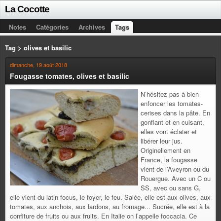
La Cocotte
Notes
Catégories
Archives
Tags
Tag > olives et basilic
dimanche, 19 août 2018
Fougasse tomates, olives et basilic
N’hésitez pas à bien
enfoncer les tomates-
cerises dans la pâte. En
gonflant et en cuisant,
elles vont éclater et
libérer leur jus.
Originellement en
France, la fougasse
vient de l’Aveyron ou du
Rouergue. Avec un C ou
SS, avec ou sans G,
elle vient du latin focus, le foyer, le feu. Salée, elle est aux olives, aux
tomates, aux anchois, aux lardons, au fromage... Sucrée, elle est à la
confiture de fruits ou aux fruits. En Italie on l’appelle foccacia. Ce