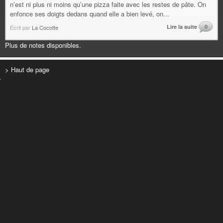
n’est ni plus ni moins qu’une pizza faite avec les restes de pâte. On
enfonce ses doigts dedans quand elle a bien levé, on...
Lire la suite
0
Écrit par
La Cocotte
Plus de notes disponibles.
> Haut de page