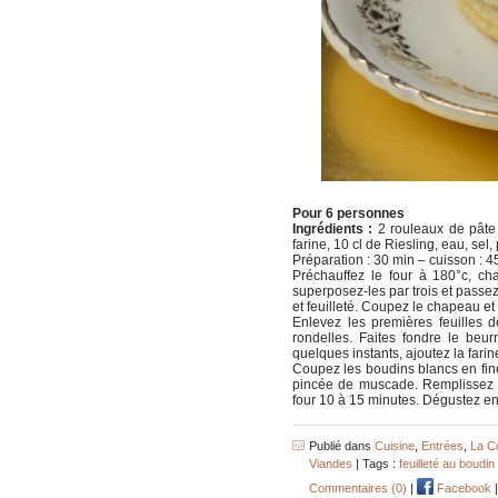
Pour 6 personnes
Ingrédients :
2 rouleaux de pâte 
farine, 10 cl de Riesling, eau, sel
Préparation : 30 min – cuisson : 45 
Préchauffez le four à 180°c, cha
superposez-les par trois et passez
et feuilleté. Coupez le chapeau et 
Enlevez les premières feuilles 
rondelles. Faites fondre le beur
quelques instants, ajoutez la fari
Coupez les boudins blancs en fine
pincée de muscade. Remplissez l
four 10 à 15 minutes. Dégustez en
Publié dans
Cuisine
,
Entrées
,
La C
Viandes
| Tags :
feuilleté au boudin
Commentaires (0)
|
Facebook