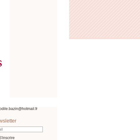
odile.bazin@hotmail.fr
sletter
S'inscrire