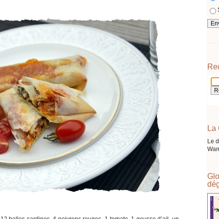
Re
La 
Le d
Wam
Glo
dég
 12 belles sardines, 4 poivrons rouges, 1 tomate, 1 gousse d’ail, un