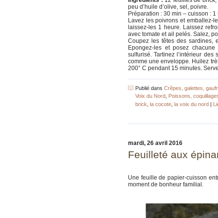
peu d’huile d’olive, sel, poivre.
Préparation : 30 min – cuisson : 1 h 
Lavez les poivrons et emballez-l
laissez-les 1 heure. Laissez refro
avec tomate et ail pelés. Salez, po
Coupez les têtes des sardines, e
Epongez-les et posez chacune d
sulfurisé. Tartinez l’intérieur d
comme une enveloppe. Huilez très
200° C pendant 15 minutes. Servez
Publié dans
Crêpes, galettes, gauf
Voix du Nord
,
Poissons, coquillages
brick
,
la cocote
,
la voix du nord
|
L
mardi, 26 avril 2016
Feuilleté aux épina
Une feuille de papier-cuisson entre
moment de bonheur familial.