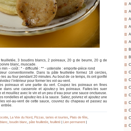
A
A
A
A
A
A
B
B
feuilletée, 3 boudins blancs, 2 poireaux, 20 g de beurre, 20 g de
, poivre blanc, muscade.
C
min – coût : * - difficulté : ** - ustensile : emporte-pièce rond
C
leur conventionnelle. Dans la pâte feuilletée formez 18 cercles,
-les au four pendant 20 minutes. Au bout de ce temps, ils ont gonflé
C
évidez l’intérieur pour former les vol-au-vent.
des poireaux et une partie du vert. Coupez les poireaux en fines
C
re dans une casserole et ajoutez-y les poireaux. Faites-les suer
ne et mouillez avec le vin et un peu d’eau pour une sauce onctueuse.
C
s rondelles et ajoutez-les à la sauce. Salez, poivrez et ajoutez une
es vol-au-vent de cette sauce, couvrez du chapeau et passez au
C
 entrée.
C
ocotte
,
La Voix du Nord
,
Pizzas, tartes et tourtes
,
Plats de fête
,
C
 blanc
,
boudin blanc
,
pâte feuilletée
,
feuilleté
|
Lien permanent
|
C
|