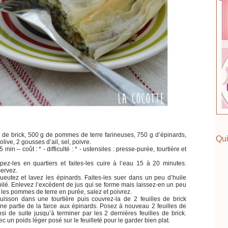
 de brick, 500 g de pommes de terre farineuses, 750 g d’épinards,
Qui
live, 2 gousses d’ail, sel, poivre.
min – coût : * - difficulté : * - ustensiles : presse-purée, tourtière et
ez-les en quartiers et faites-les cuire à l’eau 15 à 20 minutes.
servez.
ueutez et lavez les épinards. Faites-les suer dans un peu d’huile
 pilé. Enlevez l’excédent de jus qui se forme mais laissez-en un peu
les pommes de terre en purée, salez et poivrez.
uisson dans une tourtière puis couvrez-la de 2 feuilles de brick
une partie de la farce aux épinards. Posez à nouveau 2 feuilles de
nsi de suite jusqu’à terminer par les 2 dernières feuilles de brick.
un poids léger posé sur le feuilleté pour le garder bien plat.