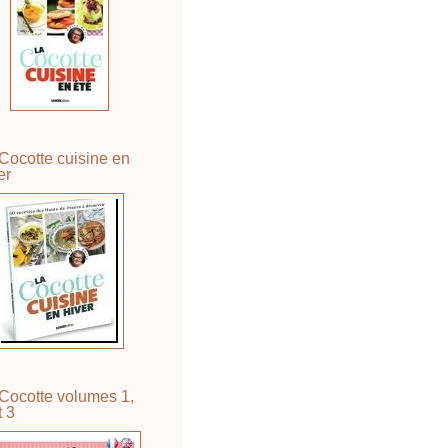
Cocotte cuisine en
er
Cocotte volumes 1,
t 3