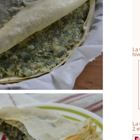
La 
hiv
La 
2 e