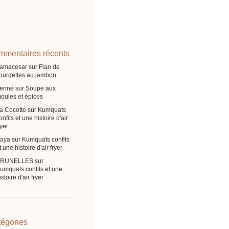
mentaires récents
ramacesar
sur
Flan de
ourgettes au jambon
enne
sur
Soupe aux
oules et épices
a Cocotte
sur
Kumquats
onfits et une histoire d'air
ryer
aya
sur
Kumquats confits
t une histoire d'air fryer
BRUNELLES
sur
umquats confits et une
istoire d'air fryer
égories