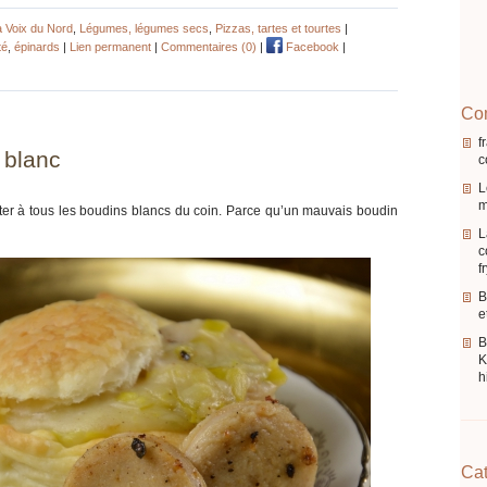
a Voix du Nord
,
Légumes, légumes secs
,
Pizzas, tartes et tourtes
|
té
,
épinards
|
Lien permanent
|
Commentaires (0)
|
Facebook
|
Com
f
 blanc
c
L
m
ûter à tous les boudins blancs du coin. Parce qu’un mauvais boudin
L
c
f
B
e
K
h
Cat