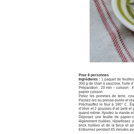
Pour 8 personnes
Ingrédients :
1 paquet de feuilles
300 g de chair à saucisse, huile d’o
Préparation : 20 min – cuisson : 45 
papier cuisson
Pelez les pommes de terre, coup
Passez-les au presse-purée et ré
Préchauffez le four à 180° C. Éq
d’olive et 2 gousses d’ail pelé et
quand même. Ajoutez la viande et 
Déposez une feuille de papier-c
légèrement huilées, répartissez 
brick huilées et de la farce et ai
Enfournez pendant 45 minutes avec 