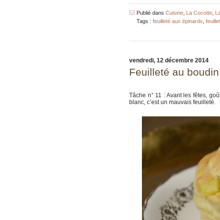
Publié dans
Cuisine
,
La Cocotte
,
L
Tags :
feuilleté aux épinards
,
feuille
vendredi, 12 décembre 2014
Feuilleté au boudin
Tâche n° 11 : Avant les fêtes, go
blanc, c’est un mauvais feuilleté.