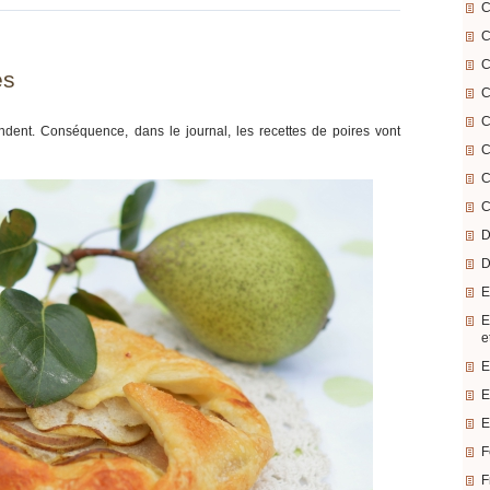
C
C
C
es
C
C
ndent. Conséquence, dans le journal, les recettes de poires vont
C
C
C
D
D
E
E
e
E
E
E
F
F