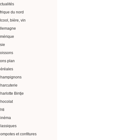
ctualités
frique du nord
lcool, bière, vin
llemagne
mérique
sie
oissons
ons plan
éréales
hampignons
harcuterie
harlotte Bintje
hocolat
hti
inéma
lassiques
ompotes et confitures