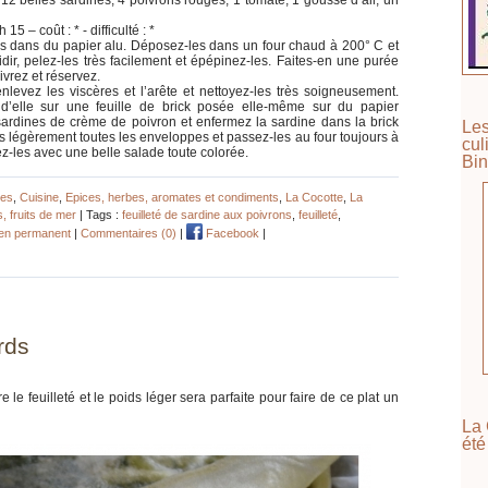
15 – coût : * - difficulté : *
es dans du papier alu. Déposez-les dans un four chaud à 200° C et
idir, pelez-les très facilement et épépinez-les. Faites-en une purée
ivrez et réservez.
nlevez les viscères et l’arête et nettoyez-les très soigneusement.
’elle sur une feuille de brick posée elle-même sur du papier
es sardines de crème de poivron et enfermez la sardine dans la brick
Les
 légèrement toutes les enveloppes et passez-les au four toujours à
cul
-les avec une belle salade toute colorée.
Bin
res
,
Cuisine
,
Epices, herbes, aromates et condiments
,
La Cocotte
,
La
, fruits de mer
| Tags :
feuilleté de sardine aux poivrons
,
feuilleté
,
ien permanent
|
Commentaires (0)
|
Facebook
|
rds
 le feuilleté et le poids léger sera parfaite pour faire de ce plat un
La 
été