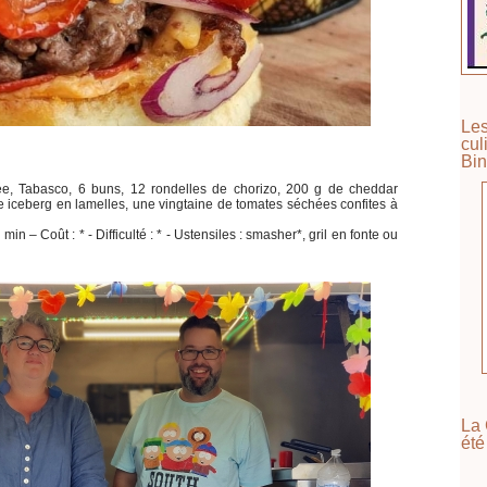
Les
cul
Bin
, Tabasco, 6 buns, 12 rondelles de chorizo, 200 g de cheddar
 iceberg en lamelles, une vingtaine de tomates séchées confites à
in – Coût : * - Difficulté : * - Ustensiles : smasher*, gril en fonte ou
La 
été