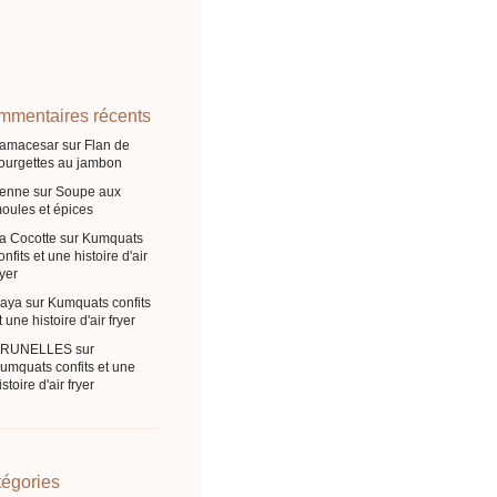
mentaires récents
ramacesar
sur
Flan de
ourgettes au jambon
enne
sur
Soupe aux
oules et épices
a Cocotte
sur
Kumquats
onfits et une histoire d'air
ryer
aya
sur
Kumquats confits
t une histoire d'air fryer
BRUNELLES
sur
umquats confits et une
istoire d'air fryer
égories