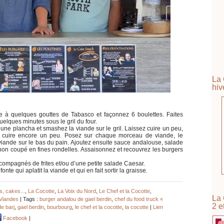
La 
hiv
e à quelques gouttes de Tabasco et façonnez 6 boulettes. Faites
uelques minutes sous le gril du four.
u une plancha et smashez la viande sur le gril. Laissez cuire un peu,
la cuire encore un peu. Posez sur chaque morceau de viande, le
 viande sur le bas du pain. Ajoutez ensuite sauce andalouse, salade
non coupé en fines rondelles. Assaisonnez et recouvrez les burgers
compagnés de frites et/ou d’une petite salade Caesar.
nte qui aplatit la viande et qui en fait sortir la graisse.
s, cakes...
,
La Cocotte
,
La Voix du Nord
,
Le Chef et la Cocotte
,
La 
Viandes
| Tags :
burger andalou de gael berdin
,
chef du food truck «
2 e
de barj
,
gael berdin
,
bourbourg
,
le chef et la cocotte
,
la cocotte
|
Lien
Facebook
|