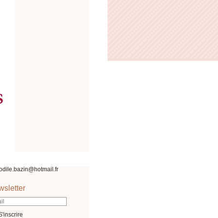
odile.bazin@hotmail.fr
sletter
S'inscrire