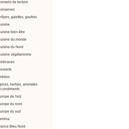
onseils de lecture
onserves
rêpes, galettes, gaufres
uisine
uisine bien-être
uisine du monde
uisine du Nord
uisine végétarienne
édicaces
esserts
ntrées
pices, herbes, aromates
t condiments
urope de l'est
urope du nord
urope du sud
emina
rance Bleu Nord