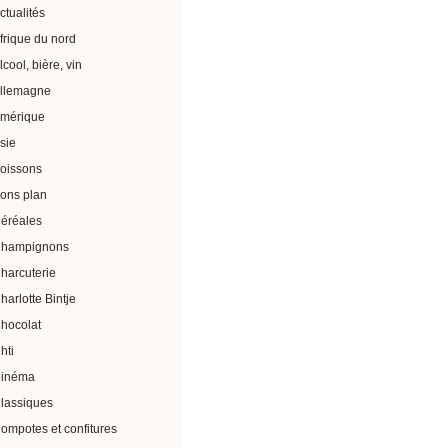
ctualités
frique du nord
lcool, bière, vin
llemagne
mérique
sie
oissons
ons plan
éréales
hampignons
harcuterie
harlotte Bintje
hocolat
hti
inéma
lassiques
ompotes et confitures