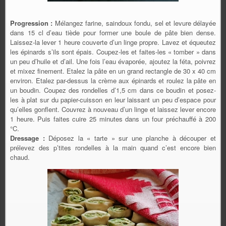
Progression :
Mélangez farine, saindoux fondu, sel et levure délayée
dans 15 cl d’eau tiède pour former une boule de pâte bien dense.
Laissez-la lever 1 heure couverte d’un linge propre. Lavez et équeutez
les épinards s’ils sont épais. Coupez-les et faites-les « tomber » dans
un peu d’huile et d’ail. Une fois l’eau évaporée, ajoutez la féta, poivrez
et mixez finement. Etalez la pâte en un grand rectangle de 30 x 40 cm
environ. Etalez par-dessus la crème aux épinards et roulez la pâte en
un boudin. Coupez des rondelles d’1,5 cm dans ce boudin et posez-
les à plat sur du papier-cuisson en leur laissant un peu d’espace pour
qu’elles gonflent. Couvrez à nouveau d’un linge et laissez lever encore
1 heure. Puis faites cuire 25 minutes dans un four préchauffé à 200
°C.
Dressage :
Déposez la « tarte » sur une planche à découper et
prélevez des p’tites rondelles à la main quand c’est encore bien
chaud.