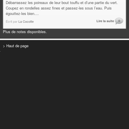
Débarrassez les poireaux de leur bout touffu et d’une partie du vert.
Coupez en rondelles assez fines et passez-les sous l’eau. Puis
égouttez-les bien....
Lire la suite
0
Écrit par
La Cocotte
Plus de notes disponibles.
> Haut de page