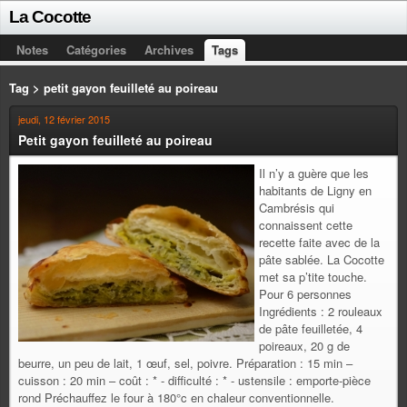
La Cocotte
Notes
Catégories
Archives
Tags
Tag > petit gayon feuilleté au poireau
jeudi, 12 février 2015
Petit gayon feuilleté au poireau
Il n’y a guère que les
habitants de Ligny en
Cambrésis qui
connaissent cette
recette faite avec de la
pâte sablée. La Cocotte
met sa p’tite touche.
Pour 6 personnes
Ingrédients : 2 rouleaux
de pâte feuilletée, 4
poireaux, 20 g de
beurre, un peu de lait, 1 œuf, sel, poivre. Préparation : 15 min –
cuisson : 20 min – coût : * - difficulté : * - ustensile : emporte-pièce
rond Préchauffez le four à 180°c en chaleur conventionnelle.