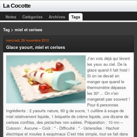
La Cocotte
Notes
Catégories
Archives
Tags
Tag > miel et cerises
mercredi, 28 novembre 2012
Glace yaourt, miel et cerises
J’en vois déjà qui lèvent
les yeux au ciel. De la
glace quand il fait froid !
Si on ne devait en
manger que quand le
thermomètre dépasse
les 30°… On n’en
mangerait pas souvent !
Pour 6 personnes
Ingrédients : 2 yaourts nature, 60 g de sucre, 1 cuillère à soupe de
miel relativement liquide, 1 briquette de crème liquide, une dizaine de
cerises confites, des pistaches non salées. Préparation : 10 mn –
Cuisson : Aucune – Coût : * - Difficulté : * - Ustensiles : Hachoir
électrique et moules à esquimaux C’est très simple, tout se fait dans