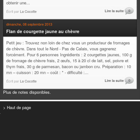
obtenir une...
Lire la suite
0
Écrit par
La Cocotte
dimanche, 08 septembre 2013
Flan de courgette jaune au chèvre
Petit jeu : Trouvez non loin de chez vous un producteur de fromages
de chèvre. Dans tout le Nord - Pas de Calais, vous gagnerez
forcément. Pour 6 personnes Ingrédients : 2 courgettes jaunes, 100 g
de fromage de chèvre frais, 2 œufs, 15 à 20 cl de lait, sel, poivre et
thym frais, 30 g de parmesan, bacon ou jambon cru. Préparation : 10
mn – cuisson : 20 mn – coût : * - difficulté :...
Lire la suite
0
Écrit par
La Cocotte
Plus de notes disponibles.
> Haut de page