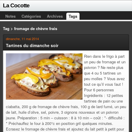
La Cocotte
Notes
Catégories
Archives
Tags
Tag > fromage de chèvre frais
dimanche, 11 mai 2014
Tartines du dimanche soir
Rien dans le frigo à part
un peu de fromage et un
poivron ? Ne reste plus
que 4 ou 5 tartines un
peu molles ? Vous avez
tout ce qu’il vous faut !
Pour 6 personnes
Ingrédients : 12 petites
tartines de pain ou une
ciabatta, 200 g de fromage de chèvre frais, 100 g de lard fumé, un peu
de lait, huile d’olive, sel, poivre, 3 oignons nouveaux et un poivron
jaune. Préparation : 5 min – cuisson : 8 à 10 min – coût : *- difficulté :
* Préchauffez le four à 200°c en position gril quelques minutes.
Ecrasez le fromage de chèvre frais et ajoutez du lait petit à petit pour