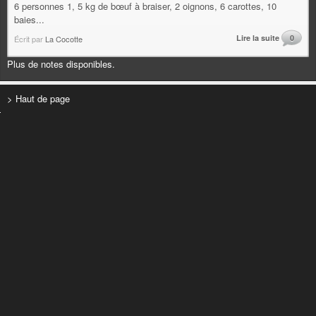
6 personnes 1, 5 kg de bœuf à braiser, 2 oignons, 6 carottes, 10
baies...
Lire la suite
0
Écrit par
La Cocotte
Plus de notes disponibles.
> Haut de page