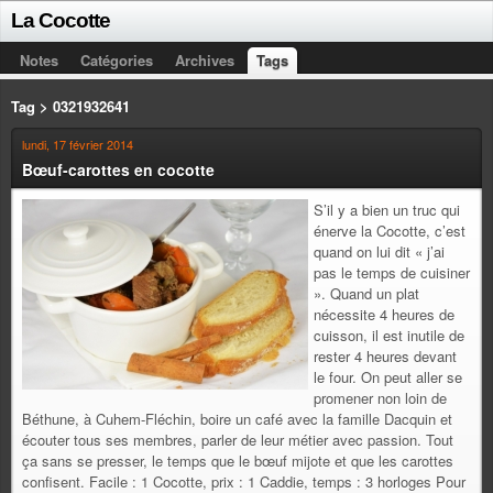
La Cocotte
Notes
Catégories
Archives
Tags
Tag > 0321932641
lundi, 17 février 2014
Bœuf-carottes en cocotte
S’il y a bien un truc qui
énerve la Cocotte, c’est
quand on lui dit « j’ai
pas le temps de cuisiner
». Quand un plat
nécessite 4 heures de
cuisson, il est inutile de
rester 4 heures devant
le four. On peut aller se
promener non loin de
Béthune, à Cuhem-Fléchin, boire un café avec la famille Dacquin et
écouter tous ses membres, parler de leur métier avec passion. Tout
ça sans se presser, le temps que le bœuf mijote et que les carottes
confisent. Facile : 1 Cocotte, prix : 1 Caddie, temps : 3 horloges Pour