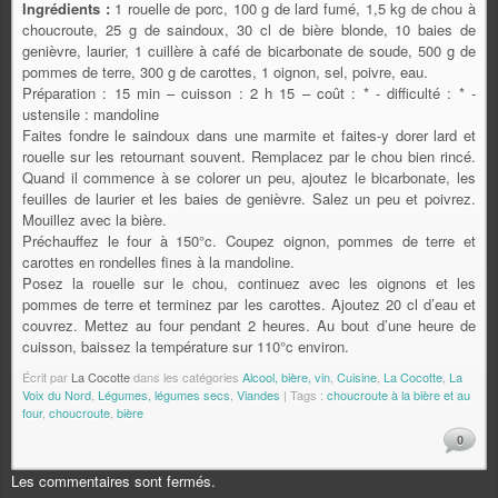
Ingrédients :
1 rouelle de porc, 100 g de lard fumé, 1,5 kg de chou à
choucroute, 25 g de saindoux, 30 cl de bière blonde, 10 baies de
genièvre, laurier, 1 cuillère à café de bicarbonate de soude, 500 g de
pommes de terre, 300 g de carottes, 1 oignon, sel, poivre, eau.
Préparation : 15 min – cuisson : 2 h 15 – coût : * - difficulté : * -
ustensile : mandoline
Faites fondre le saindoux dans une marmite et faites-y dorer lard et
rouelle sur les retournant souvent. Remplacez par le chou bien rincé.
Quand il commence à se colorer un peu, ajoutez le bicarbonate, les
feuilles de laurier et les baies de genièvre. Salez un peu et poivrez.
Mouillez avec la bière.
Préchauffez le four à 150°c. Coupez oignon, pommes de terre et
carottes en rondelles fines à la mandoline.
Posez la rouelle sur le chou, continuez avec les oignons et les
pommes de terre et terminez par les carottes. Ajoutez 20 cl d’eau et
couvrez. Mettez au four pendant 2 heures. Au bout d’une heure de
cuisson, baissez la température sur 110°c environ.
Écrit par
La Cocotte
dans les catégories
Alcool, bière, vin
,
Cuisine
,
La Cocotte
,
La
Voix du Nord
,
Légumes, légumes secs
,
Viandes
| Tags :
choucroute à la bière et au
four
,
choucroute
,
bière
0
Les commentaires sont fermés.