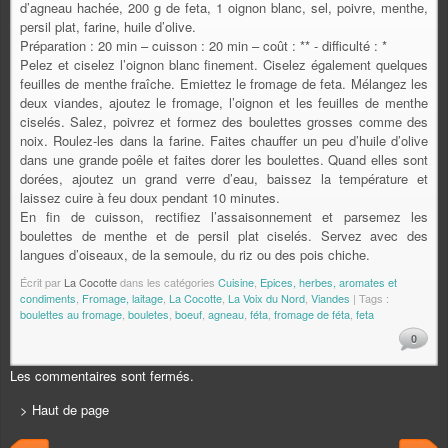
d’agneau hachée, 200 g de feta, 1 oignon blanc, sel, poivre, menthe,
persil plat, farine, huile d’olive.
Préparation : 20 min – cuisson : 20 min – coût : ** - difficulté : *
Pelez et ciselez l’oignon blanc finement. Ciselez également quelques
feuilles de menthe fraîche. Emiettez le fromage de feta. Mélangez les
deux viandes, ajoutez le fromage, l’oignon et les feuilles de menthe
ciselés. Salez, poivrez et formez des boulettes grosses comme des
noix. Roulez-les dans la farine. Faites chauffer un peu d’huile d’olive
dans une grande poêle et faites dorer les boulettes. Quand elles sont
dorées, ajoutez un grand verre d’eau, baissez la température et
laissez cuire à feu doux pendant 10 minutes.
En fin de cuisson, rectifiez l’assaisonnement et parsemez les
boulettes de menthe et de persil plat ciselés. Servez avec des
langues d’oiseaux, de la semoule, du riz ou des pois chiche.
Écrit par
La Cocotte
dans les catégories
Cuisine
,
Epices, herbes, aromates et
condiments
,
Fromage, laitage
,
La Cocotte
,
La Voix du Nord
,
Viandes
| Tags :
boulettes au fromage
,
bouletes
,
boeuf
,
agneau
,
féta
,
fromage de féta
,
feta
0
Les commentaires sont fermés.
> Haut de page