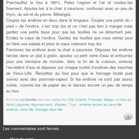
Préchauffez le four à 180°c. Pelez l’oignon et l’ail et ciselez-les
finement. Ajoutez-les à la chair à saucisse, continuez avec un peu de
thym, du sel et du poivre. Mélangez.
Coupez les endives en deux dans la longueur. Coupez une partie du «
pied » de l’endive, c’est trop dur et ce n’est pas bon à manger mais
gardez une petite base pour que les feuilles ne se détachent pas.
Evidez le cœur de l’endive. Gardez les feuilles que vous retirez pour
en faire une salade et jetez le cœur vraiment trop dur.
Farcissez les endives avec la chair à saucisse. Déposez les endives
farcies dans un plat à gratin, ajoutez un petit verre d’eau et enfournez
pour une trentaine de minutes. Vers la fin de la cuisson, enlevez
l’excédent d’eau et déposez sur chaque moitié d’endives des tranches
de Vieux-Lille. Remettez au four pour que le fromage fonde puis
servez avec des pommes-vapeur. Si les endives ne sont pas assez
cuites, couvrez-les de papier alu et laissez encore un peu de temps
au four.
Écrit par
La Cocotte
dans les catégories
Chti
,
Cuisine
,
Fromage, laitage
,
La Voix du
Nord
,
Légumes, légumes secs
,
Viandes
| Tags :
endives farcies au vieux-lille
,
endives
,
vieux-lille
,
fromage vieux-lille
0
Les commentaires sont fermés.
> Haut de page