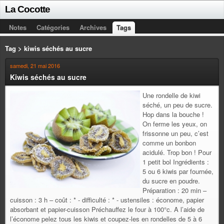
La Cocotte
Notes
Catégories
Archives
Tags
Tag > kiwis séchés au sucre
samedi, 21 mai 2016
Kiwis séchés au sucre
Une rondelle de kiwi
séché, un peu de sucre.
Hop dans la bouche !
On ferme les yeux, on
frissonne un peu, c’est
comme un bonbon
acidulé. Trop bon ! Pour
1 petit bol Ingrédients :
5 ou 6 kiwis par fournée,
du sucre en poudre.
Préparation : 20 min –
cuisson : 3 h – coût : * - difficulté : * - ustensiles : économe, papier
absorbant et papier-cuisson Préchauffez le four à 100°c. A l’aide de
l’économe pelez tous les kiwis et coupez-les en rondelles de 5 à 6