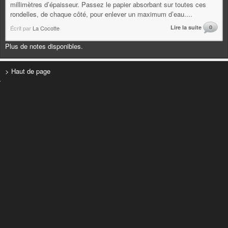
millimètres d’épaisseur. Passez le papier absorbant sur toutes ces
rondelles, de chaque côté, pour enlever un maximum d’eau....
Lire la suite
0
Écrit par
La Cocotte
Plus de notes disponibles.
> Haut de page