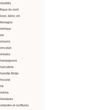
ctualités
frique du nord
lcool, bière, vin
llemagne
mérique
sie
oissons
ons plan
éréales
hampignons
harcuterie
harlotte Bintje
hocolat
hti
inéma
lassiques
ompotes et confitures