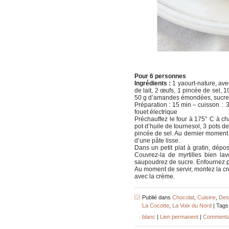
Pour 6 personnes
Ingrédients :
1 yaourt-nature, avec
de lait, 2 œufs, 1 pincée de sel, 
50 g d’amandes émondées, sucre e
Préparation : 15 min – cuisson : 30 
fouet électrique
Préchauffez le four à 175° C à ch
pot d’huile de tournesol, 3 pots de
pincée de sel. Au dernier moment 
d’une pâte lisse.
Dans un petit plat à gratin, dépos
Couvrez-la de myrtilles bien la
saupoudrez de sucre. Enfournez pe
Au moment de servir, montez la crè
avec la crème.
Publié dans
Chocolat
,
Cuisine
,
Des
La Cocotte
,
La Voix du Nord
| Tags
blanc
|
Lien permanent
|
Commentai