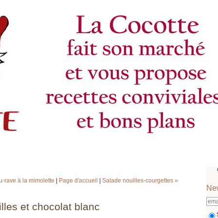
u-rave à la mimolette
|
Page d'accueil
|
Salade nouilles-courgettes »
New
lles et chocolat blanc