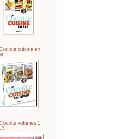
Cocotte cuisine en
er
Cocotte volumes 1,
t 3