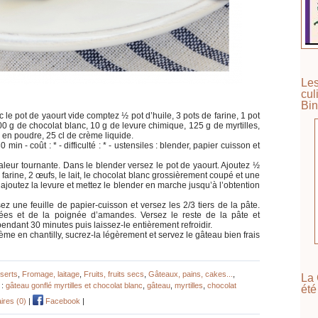
Les
cul
Bin
 le pot de yaourt vide comptez ½ pot d’huile, 3 pots de farine, 1 pot
100 g de chocolat blanc, 10 g de levure chimique, 125 g de myrtilles,
n poudre, 25 cl de crème liquide.
min - coût : * - difficulté : * - ustensiles : blender, papier cuisson et
aleur tournante. Dans le blender versez le pot de yaourt. Ajoutez ½
 farine, 2 œufs, le lait, le chocolat blanc grossièrement coupé et une
ajoutez la levure et mettez le blender en marche jusqu’à l’obtention
ez une feuille de papier-cuisson et versez les 2/3 tiers de la pâte.
vées et de la poignée d’amandes. Versez le reste de la pâte et
ndant 30 minutes puis laissez-le entièrement refroidir.
me en chantilly, sucrez-la légèrement et servez le gâteau bien frais
serts
,
Fromage, laitage
,
Fruits, fruits secs
,
Gâteaux, pains, cakes...
,
La 
 :
gâteau gonflé myrtilles et chocolat blanc
,
gâteau
,
myrtilles
,
chocolat
été
res (0)
|
Facebook
|