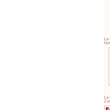
La 
hiv
La 
2 e