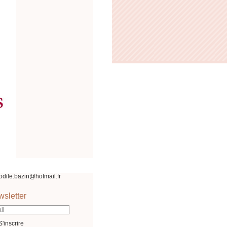
odile.bazin@hotmail.fr
sletter
S'inscrire