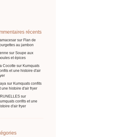
mentaires récents
ramacesar
sur
Flan de
ourgettes au jambon
enne
sur
Soupe aux
oules et épices
a Cocotte
sur
Kumquats
onfits et une histoire d'air
ryer
aya
sur
Kumquats confits
t une histoire d'air fryer
BRUNELLES
sur
umquats confits et une
istoire d'air fryer
égories