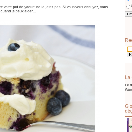
 votre pot de yaourt, ne le jetez pas. Si vous vous ennuyez, vous
, quand je peux aider…
Re
La 
Le d
Wam
Glo
dég