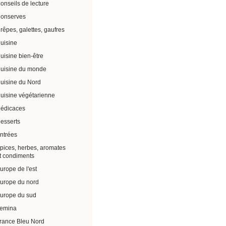
onseils de lecture
onserves
rêpes, galettes, gaufres
uisine
uisine bien-être
uisine du monde
uisine du Nord
uisine végétarienne
édicaces
esserts
ntrées
pices, herbes, aromates
t condiments
urope de l'est
urope du nord
urope du sud
emina
rance Bleu Nord