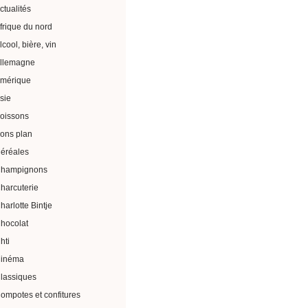
ctualités
frique du nord
lcool, bière, vin
llemagne
mérique
sie
oissons
ons plan
éréales
hampignons
harcuterie
harlotte Bintje
hocolat
hti
inéma
lassiques
ompotes et confitures