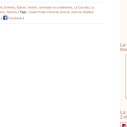
ne
,
Entrées
,
Epices, herbes, aromates et condiments
,
La Cocotte
,
La
ecs
,
Sauces
| Tags :
soupe froide d’avocat
,
avocat
,
mezcal
,
tequila
|
)
|
Facebook
|
La 
hiv
La 
2 e