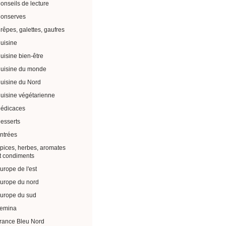
onseils de lecture
onserves
rêpes, galettes, gaufres
uisine
uisine bien-être
uisine du monde
uisine du Nord
uisine végétarienne
édicaces
esserts
ntrées
pices, herbes, aromates
t condiments
urope de l'est
urope du nord
urope du sud
emina
rance Bleu Nord