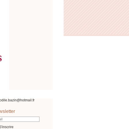
odile.bazin@hotmail.fr
sletter
S'inscrire