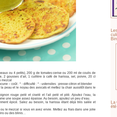
Les
cul
Bin
eaux ou 4 petits), 200 g de tomates-cerise ou 200 ml de coulis de
, 2 gousses d’ail, 1 cuillère à café de harissa, sel, poivre, 20 cl
ou mezcal
une – coût : * - difficulté : * - ustensiles : presse-citron et blender
 la peau et le noyau des avocats et mettez la chair aussitôt dans le
ignon rouge pelé et ciselé et l’ail pelé et pilé. Ajoutez l’eau, la
omme une soupe assez épaisse. Au besoin, ajoutez un peu d’eau.
La 
amment épicé. Salez au besoin, la harissa étant déjà très salée et
été
a ou le mezcal si vous en avez envie. Mettez au frais dans une jolie
sins ou des blinis…