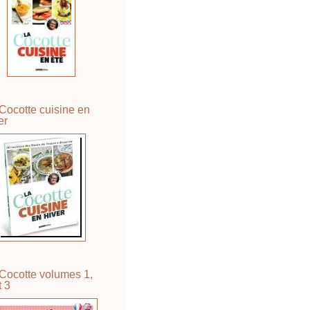
Cocotte cuisine en
er
Cocotte volumes 1,
t 3