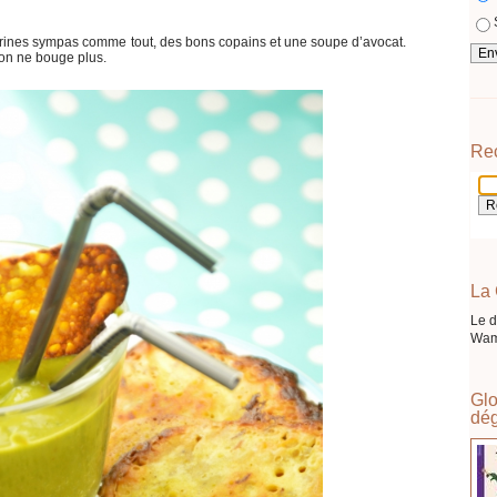
verrines sympas comme tout, des bons copains et une soupe d’avocat.
, on ne bouge plus.
Re
La 
Le d
Wam
Glo
dég