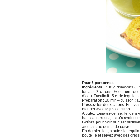
Pour 6 personnes
Ingrédients :
400 g d’avocats (3 b
tomate, 2 citrons, ½ oignon rouge
d’eau. Facultatif : 5 cl de tequila 
Préparation : 10 min – cuisson : auc
Pressez les deux citrons. Enlevez
blender avec le jus de citron.
Ajoutez tomates-cerise, le demi-o
harissa et mixez jusqu’à avoir c
Goûtez pour voir si c’est suffis
ajoutez une pointe de poivre.
En dernier lieu, ajoutez la tequil
bouteille et servez avec des gres