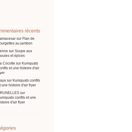
mentaires récents
ramacesar
sur
Flan de
ourgettes au jambon
enne
sur
Soupe aux
oules et épices
a Cocotte
sur
Kumquats
onfits et une histoire d'air
ryer
aya
sur
Kumquats confits
t une histoire d'air fryer
BRUNELLES
sur
umquats confits et une
istoire d'air fryer
égories