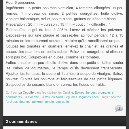
Pour 6 personnes
Ingrédients : 6 petits poivrons vert clair, 4 tomates allongées un peu
fermes, 1 morceau de sucre, 2 petites courgettes, huile d’olive,
vinaigre balsamique, sel et poivre blanc, graines de sésame blanc.
Préparation : 20 min – cuisson : 15 min – coût : * - difficulté : *
Préchauffez le gril du four à 225°c. Lavez et séchez les poivrons.
Déposez-les sur une plaque et passez-les au four pendant 12 à 15
minutes en les retournant souvent, histoire qu’ils ramollissent un peu.
Coupez les tomates en quartiers, enlevez la chair et les graines et
coupez les quartiers en petits cubes. Pelez les courgettes si elles ne
sont pas bio. Coupez-les en cubes, comme les tomates.
Faites chauffer un peu d’huile d’olive dans une poêle et faites sauter
les cubes de courgettes, le temps qu’ils deviennent transparents.
Ajoutez les tomates, le sucre et 1cuillère à soupe de vinaigre. Salez,
poivrez. Ouvrez les poivrons et farcissez-les de ces petits légumes.
Saupoudrez de sésame blanc et servez-les tièdes ou froids.
Écrit par
La Cocotte
dans les catégories
Cuisine
,
Epices, herbes, aromates et
condiments
,
La Cocotte
,
La Voix du Nord
,
Légumes, légumes secs
| Tags :
poivron
farci aux légumes
,
poivron
,
tomate
,
courgette
2
2 commentaires