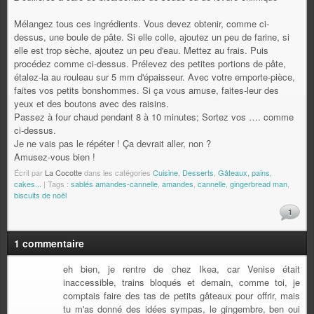
Mélangez tous ces ingrédients. Vous devez obtenir, comme ci-
dessus, une boule de pâte. Si elle colle, ajoutez un peu de farine, si
elle est trop sèche, ajoutez un peu d'eau. Mettez au frais. Puis
procédez comme ci-dessus. Prélevez des petites portions de pâte,
étalez-la au rouleau sur 5 mm d'épaisseur. Avec votre emporte-pièce,
faites vos petits bonshommes. Si ça vous amuse, faites-leur des
yeux et des boutons avec des raisins.
Passez à four chaud pendant 8 à 10 minutes; Sortez vos …. comme
ci-dessus.
Je ne vais pas le répéter ! Ça devrait aller, non ?
Amusez-vous bien !
Écrit par
La Cocotte
dans les catégories
Cuisine
,
Desserts
,
Gâteaux, pains,
cakes...
| Tags :
sablés amandes-cannelle
,
amandes
,
cannelle
,
gingerbread man
,
biscuits de noël
1
1 commentaire
eh bien, je rentre de chez Ikea, car Venise était
inaccessible, trains bloqués et demain, comme toi, je
comptais faire des tas de petits gâteaux pour offrir, mais
tu m'as donné des idées sympas, le gingembre, ben oui