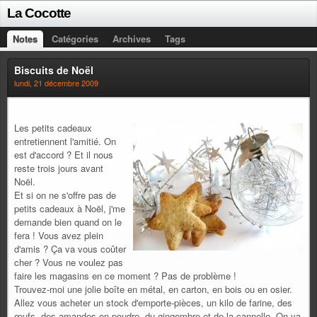
La Cocotte
Notes
Catégories
Archives
Tags
Biscuits de Noël
lundi, 21 décembre 2009
Les petits cadeaux
entretiennent l'amitié. On
est d'accord ? Et il nous
reste trois jours avant
Noël.
Et si on ne s'offre pas de
petits cadeaux à Noël, j'me
demande bien quand on le
fera ! Vous avez plein
d'amis ? Ça va vous coûter
cher ? Vous ne voulez pas
faire les magasins en ce moment ? Pas de problème !
Trouvez-moi une jolie boîte en métal, en carton, en bois ou en osier.
Allez vous acheter un stock d'emporte-pièces, un kilo de farine, des
œufs, des amandes en poudre, du gingembre et de la cannelle. On va