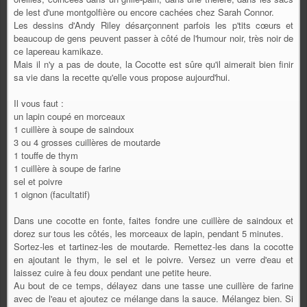
de lest d'une montgolfière ou encore cachées chez Sarah Connor.
Les dessins d'Andy Riley désarçonnent parfois les p'tits cœurs et
beaucoup de gens peuvent passer à côté de l'humour noir, très noir de
ce lapereau kamikaze.
Mais il n'y a pas de doute, la Cocotte est sûre qu'il aimerait bien finir
sa vie dans la recette qu'elle vous propose aujourd'hui.
Il vous faut :
un lapin coupé en morceaux
1 cuillère à soupe de saindoux
3 ou 4 grosses cuillères de moutarde
1 touffe de thym
1 cuillère à soupe de farine
sel et poivre
1 oignon (facultatif)
Dans une cocotte en fonte, faites fondre une cuillère de saindoux et
dorez sur tous les côtés, les morceaux de lapin, pendant 5 minutes.
Sortez-les et tartinez-les de moutarde. Remettez-les dans la cocotte
en ajoutant le thym, le sel et le poivre. Versez un verre d'eau et
laissez cuire à feu doux pendant une petite heure.
Au bout de ce temps, délayez dans une tasse une cuillère de farine
avec de l'eau et ajoutez ce mélange dans la sauce. Mélangez bien. Si