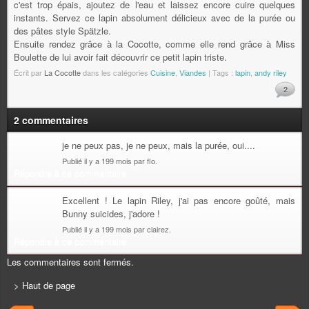
c'est trop épais, ajoutez de l'eau et laissez encore cuire quelques
instants. Servez ce lapin absolument délicieux avec de la purée ou
des pâtes style Spätzle.
Ensuite rendez grâce à la Cocotte, comme elle rend grâce à Miss
Boulette de lui avoir fait découvrir ce petit lapin triste.
Écrit par
La Cocotte
dans les catégories
Cuisine
,
Viandes
| Tags :
lapin
,
andy riley
2
2 commentaires
je ne peux pas, je ne peux, mais la purée, oui....
Publié il y a 199 mois par flo.
Répondre à ce commentaire
Excellent ! Le lapin Riley, j'ai pas encore goûté, mais
Bunny suicides, j'adore !
Publié il y a 199 mois par clairez.
Répondre à ce commentaire
Les commentaires sont fermés.
> Haut de page