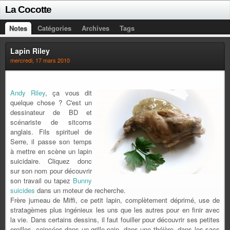
La Cocotte
Notes
Catégories
Archives
Tags
Lapin Riley
mercredi, 17 mars 2010
Andy Riley
, ça vous dit
quelque chose ? C'est un
dessinateur de BD et
scénariste de sitcoms
anglais. Fils spirituel de
Serre, il passe son temps
à mettre en scène un lapin
suicidaire. Cliquez donc
sur son nom pour découvrir
son travail ou tapez
Bunny
suicides
dans un moteur de recherche.
Frère jumeau de Miffi, ce petit lapin, complètement déprimé, use de
stratagèmes plus ingénieux les uns que les autres pour en finir avec
la vie. Dans certains dessins, il faut fouiller pour découvrir ses petites
oreilles, coincées dans un grille-pain, dans une théière, dans les sacs