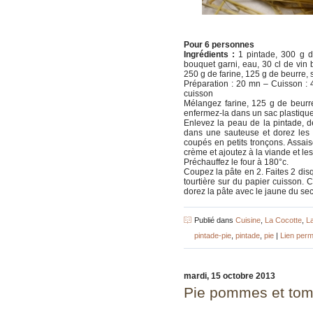
Pour 6 personnes
Ingrédients :
1 pintade, 300 g de
bouquet garni, eau, 30 cl de vin 
250 g de farine, 125 g de beurre, s
Préparation : 20 mn – Cuisson : 45 
cuisson
Mélangez farine, 125 g de beurr
enfermez-la dans un sac plastique e
Enlevez la peau de la pintade, d
dans une sauteuse et dorez les v
coupés en petits tronçons. Assais
crème et ajoutez à la viande et les
Préchauffez le four à 180°c.
Coupez la pâte en 2. Faites 2 disqu
tourtière sur du papier cuisson. 
dorez la pâte avec le jaune du se
Publié dans
Cuisine
,
La Cocotte
,
L
pintade-pie
,
pintade
,
pie
|
Lien per
mardi, 15 octobre 2013
Pie pommes et to