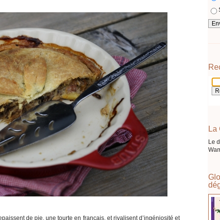
Re
La 
Le d
Wam
Glo
dég
aissent de pie, une tourte en français, et rivalisent d’ingéniosité et