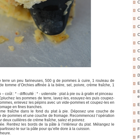
C
C
C
C
C
C
C
C
D
D
terre un peu farineuses, 500 g de pommes à cuire, 1 rouleau de
E
de tomme d’Orchies affinée à la bière, sel, poivre, crème fraîche, 1
E
 coût : * - difficulté : * - ustensile : plat à pie ou à gratin et pinceau
e
 Epluchez les pommes de terre, lavez-les, essuyez-les puis coupez-
s pommes, enlevez les pépins avec un vide-pommes et coupez-les en
E
romage en fines tranches.
ème fraîche dans le fond du plat à pie. Déposez une couche de
E
he de pommes et une couche de fromage. Recommencez l’opération
r deux cuillères de crème fraîche, salez et poivrez.
E
tée. Rentrez les bords de la pâte à l’intérieur du plat. Mélangez le
artissez-le sur la pâte pour qu’elle dore à la cuisson.
F
 heure.
F