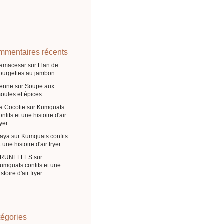
mentaires récents
ramacesar
sur
Flan de
ourgettes au jambon
enne
sur
Soupe aux
oules et épices
a Cocotte
sur
Kumquats
onfits et une histoire d'air
ryer
aya
sur
Kumquats confits
t une histoire d'air fryer
BRUNELLES
sur
umquats confits et une
istoire d'air fryer
égories