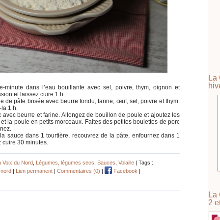
La 
hiv
e-minute dans l’eau bouillante avec sel, poivre, thym, oignon et
sion et laissez cuire 1 h.
 de pâte brisée avec beurre fondu, farine, œuf, sel, poivre et thym.
la 1 h.
 avec beurre et farine. Allongez de bouillon de poule et ajoutez les
 la poule en petits morceaux. Faites des petites boulettes de porc
nnez.
la sauce dans 1 tourtière, recouvrez de la pâte, enfournez dans 1
z cuire 30 minutes.
a Voix du Nord
,
Légumes, légumes secs
,
Sauces
,
Volaille
| Tags :
 nord
|
Lien permanent
|
Commentaires (0)
|
Facebook
|
La 
2 e