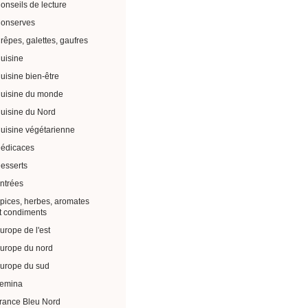
onseils de lecture
onserves
rêpes, galettes, gaufres
uisine
uisine bien-être
uisine du monde
uisine du Nord
uisine végétarienne
édicaces
esserts
ntrées
pices, herbes, aromates
t condiments
urope de l'est
urope du nord
urope du sud
emina
rance Bleu Nord