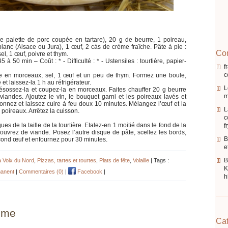
 palette de porc coupée en tartare), 20 g de beurre, 1 poireau,
blanc (Alsace ou Jura), 1 œuf, 2 càs de crème fraîche. Pâte à pie :
Com
el, 1 œuf, poivre et thym.
à 50 min – Coût : * - Difficulté : * - Ustensiles : tourtière, papier-
f
c
e en morceaux, sel, 1 œuf et un peu de thym. Formez une boule,
t laissez-la 1 h au réfrigérateur.
L
ésossez-la et coupez-la en morceaux. Faites chauffer 20 g beurre
m
iandes. Ajoutez le vin, le bouquet garni et les poireaux lavés et
onnez et laissez cuire à feu doux 10 minutes. Mélangez l’œuf et la
L
 poireaux. Arrêtez la cuisson.
c
es de la taille de la tourtière. Etalez-en 1 moitié dans le fond de la
f
Couvrez de viande. Posez l’autre disque de pâte, scellez les bords,
B
cond œuf et enfournez pour 30 minutes.
e
a Voix du Nord
,
Pizzas, tartes et tourtes
,
Plats de fête
,
Volaille
| Tags :
K
manent
|
Commentaires (0)
|
Facebook
|
h
mme
Cat