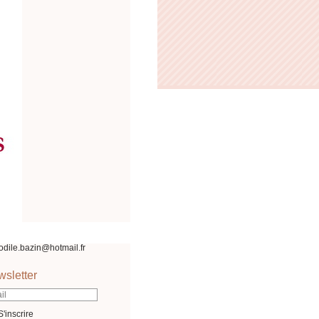
odile.bazin@hotmail.fr
sletter
S'inscrire