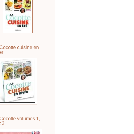
Cocotte cuisine en
er
Cocotte volumes 1,
t 3