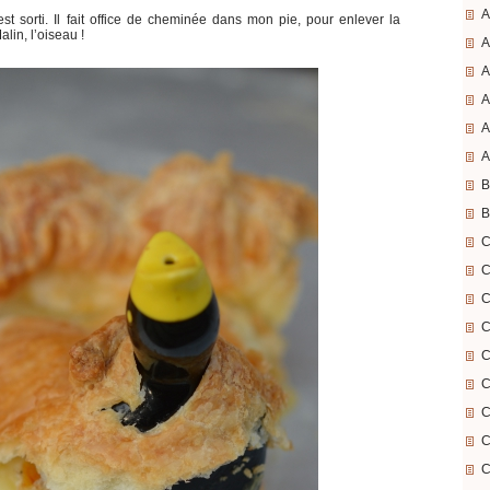
A
st sorti. Il fait office de cheminée dans mon pie, pour enlever la
alin, l’oiseau !
A
A
A
A
A
B
B
C
C
C
C
C
C
C
C
C