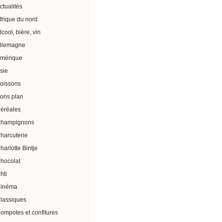
ctualités
frique du nord
lcool, bière, vin
llemagne
mérique
sie
oissons
ons plan
éréales
hampignons
harcuterie
harlotte Bintje
hocolat
hti
inéma
lassiques
ompotes et confitures