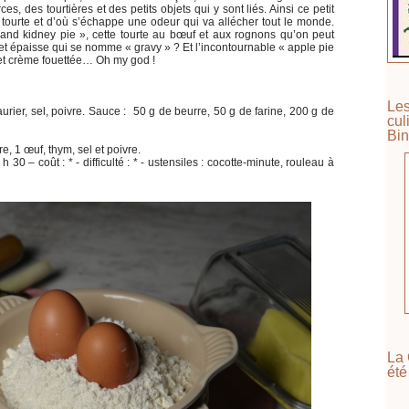
s, des tourtières et des petits objets qui y sont liés. Ainsi ce petit
 tourte et d’où s’échappe une odeur qui va allécher tout le monde.
and kidney pie », cette tourte au bœuf et aux rognons qu’on peut
 épaisse qui se nomme « gravy » ? Et l’incontournable « apple pie
 et crème fouettée… Oh my god !
Les
urier, sel, poivre. Sauce : 50 g de beurre, 50 g de farine, 200 g de
cul
Bin
e, 1 œuf, thym, sel et poivre.
 30 – coût : * - difficulté : * - ustensiles : cocotte-minute, rouleau à
La 
été