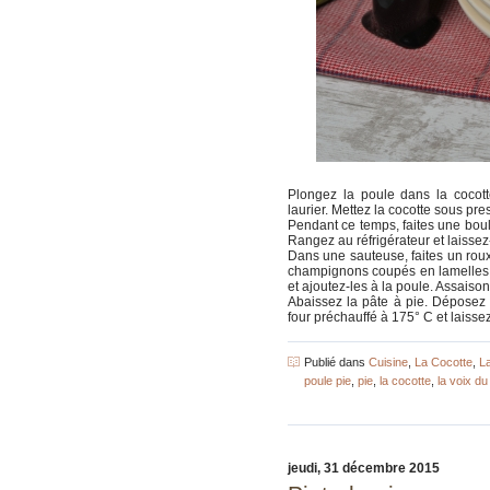
Plongez la poule dans la cocott
laurier. Mettez la cocotte sous pres
Pendant ce temps, faites une boule
Rangez au réfrigérateur et laissez-
Dans une sauteuse, faites un roux
champignons coupés en lamelles et
et ajoutez-les à la poule. Assaiso
Abaissez la pâte à pie. Déposez 
four préchauffé à 175° C et laisse
Publié dans
Cuisine
,
La Cocotte
,
L
poule pie
,
pie
,
la cocotte
,
la voix du
jeudi, 31 décembre 2015