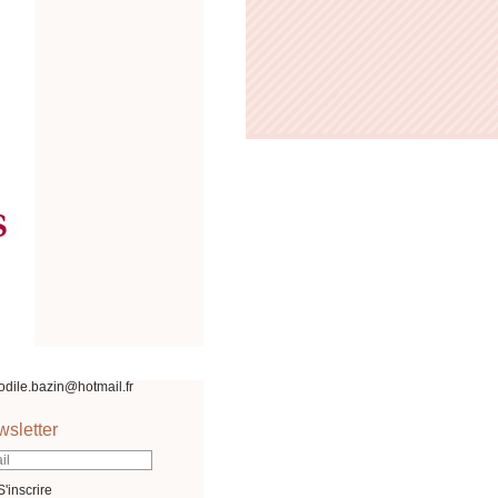
odile.bazin@hotmail.fr
sletter
S'inscrire