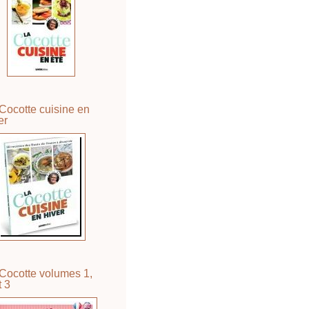
Cocotte cuisine en
er
Cocotte volumes 1,
t 3