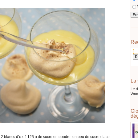
Re
La 
Le d
Wam
Glo
dég
 2 blancs d’œuf, 125 g de sucre en poudre, un peu de sucre glace.