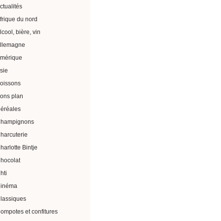
ctualités
frique du nord
lcool, bière, vin
llemagne
mérique
sie
oissons
ons plan
éréales
hampignons
harcuterie
harlotte Bintje
hocolat
hti
inéma
lassiques
ompotes et confitures