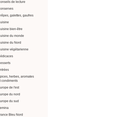
onseils de lecture
onserves
rêpes, galettes, gaufres
uisine
uisine bien-être
uisine du monde
uisine du Nord
uisine végétarienne
édicaces
esserts
ntrées
pices, herbes, aromates
t condiments
urope de l'est
urope du nord
urope du sud
emina
rance Bleu Nord