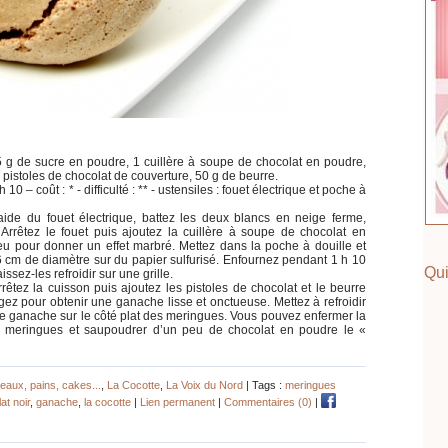
 g de sucre en poudre, 1 cuillère à soupe de chocolat en poudre,
 pistoles de chocolat de couverture, 50 g de beurre.
10 – coût : * - difficulté : ** - ustensiles : fouet électrique et poche à
’aide du fouet électrique, battez les deux blancs en neige ferme,
. Arrêtez le fouet puis ajoutez la cuillère à soupe de chocolat en
eu pour donner un effet marbré. Mettez dans la poche à douille et
6 cm de diamètre sur du papier sulfurisé. Enfournez pendant 1 h 10
Qui
ssez-les refroidir sur une grille.
Arrêtez la cuisson puis ajoutez les pistoles de chocolat et le beurre
ez pour obtenir une ganache lisse et onctueuse. Mettez à refroidir
de ganache sur le côté plat des meringues. Vous pouvez enfermer la
 meringues et saupoudrer d’un peu de chocolat en poudre le «
eaux, pains, cakes...
,
La Cocotte
,
La Voix du Nord
| Tags :
meringues
at noir
,
ganache
,
la cocotte
|
Lien permanent
|
Commentaires (0)
|