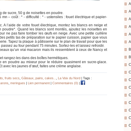
A
s
A
g de sucre, 50 g de noisettes en poudre.
n – coût : * - difficulté : * - ustensiles : fouet électrique et papier-
A
c. A l’aide de votre fouet électrique, montez les blancs en neige et
A
 en poudre*. Quand les blancs sont montés, ajoutez les noisettes en
ur ne pas faire tomber les œufs en neige. Avec une petite cuillère
A
es petits tas de préparation sur le papier cuisson, papier que vous
rie. Tapez la plaque à pâtisserie sur le plan de travail pour que les
A
s passez au four pendant 75 minutes. Sortez-les et laissez refroidir.
B
beaux qu’un vrai macaron mais ils ressemblent à ceux de Nancy et
B
i et rangez-les dans des boîtes hermétiques.
cre en poudre au mixeur pour le réduire quasiment en sucre-glace.
C
Et avec les jaunes d’œuf, faites une crème anglaise.
C
ts, fruits secs
,
Gâteaux, pains, cakes...
,
La Voix du Nord
| Tags :
C
arons
,
meringues
|
Lien permanent
|
Commentaires (0)
|
C
C
C
C
C
C