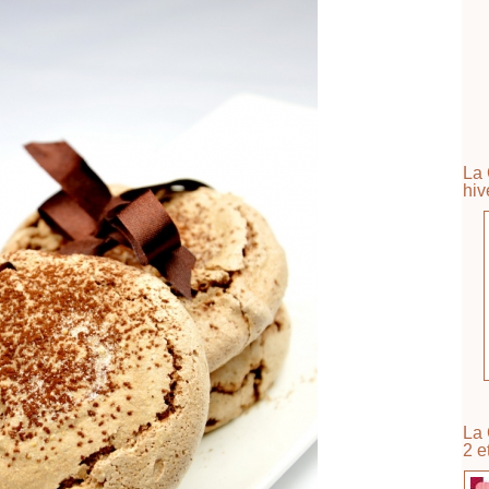
La 
hiv
La 
2 e