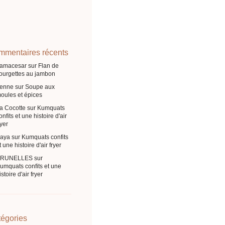
mentaires récents
ramacesar
sur
Flan de
ourgettes au jambon
enne
sur
Soupe aux
oules et épices
a Cocotte
sur
Kumquats
onfits et une histoire d'air
ryer
aya
sur
Kumquats confits
t une histoire d'air fryer
BRUNELLES
sur
umquats confits et une
istoire d'air fryer
égories