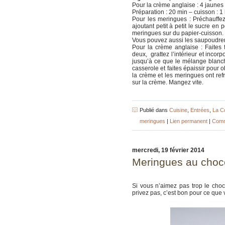
Pour la crème anglaise : 4 jaunes 
Préparation : 20 min – cuisson : 1 h –
Pour les meringues : Préchauffez
ajoutant petit à petit le sucre 
meringues sur du papier-cuisson. 
Vous pouvez aussi les saupoudrer 
Pour la crème anglaise : Faites 
deux, grattez l’intérieur et inco
jusqu’à ce que le mélange blanchi
casserole et faites épaissir pour
la crème et les meringues ont re
sur la crème. Mangez vite.
Publié dans
Cuisine
,
Entrées
,
La C
meringues
|
Lien permanent
|
Comm
mercredi, 19 février 2014
Meringues au choco
Si vous n’aimez pas trop le choc
privez pas, c’est bon pour ce que 