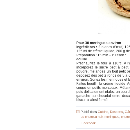
Pour 30 meringues environ
Ingrédients :
2 blancs d’œuf, 125
125 ml de crème liquide, 200 g de
Préparation : 15 min – cuisson : 1 h 
douille
Préchauffez le four à 110°c. A l
incorporez le sucre petit à petit
poudre, mélangez un tout petit p
déposez des petits ronds de 5 à 
environ. Sortez les meringues et lai
Faites bouillir la crème liquide. 
coupé en petits morceaux. Mélang
puis délicatement étalez un peu 
ganache au chocolat entre deux
biscuit » ainsi formé.
Publié dans
Cuisine
,
Desserts
,
Gât
au chocolat noir
,
meringues
,
chocol
Facebook
|