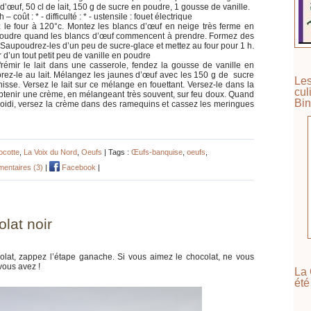
d’œuf, 50 cl de lait, 150 g de sucre en poudre, 1 gousse de vanille.
 coût : * - difficulté : * - ustensile : fouet électrique
 le four à 120°c. Montez les blancs d’œuf en neige très ferme en
en poudre quand les blancs d’œuf commencent à prendre. Formez des
Saupoudrez-les d’un peu de sucre-glace et mettez au four pour 1 h.
d’un tout petit peu de vanille en poudre
frémir le lait dans une casserole, fendez la gousse de vanille en
rporez-le au lait. Mélangez les jaunes d’œuf avec les 150 g de sucre
Les
sse. Versez le lait sur ce mélange en fouettant. Versez-le dans la
cul
 obtenir une crème, en mélangeant très souvent, sur feu doux. Quand
Bin
froidi, versez la crème dans des ramequins et cassez les meringues
ocotte
,
La Voix du Nord
,
Oeufs
| Tags :
Œufs-banquise
,
oeufs
,
entaires (3)
|
Facebook
|
lat noir
olat, zappez l’étape ganache. Si vous aimez le chocolat, ne vous
vous avez !
La 
été