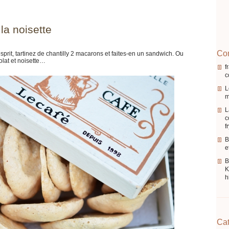
la noisette
Com
sprit, tartinez de chantilly 2 macarons et faites-en un sandwich. Ou
olat et noisette…
f
c
L
m
L
c
f
B
e
K
h
Cat