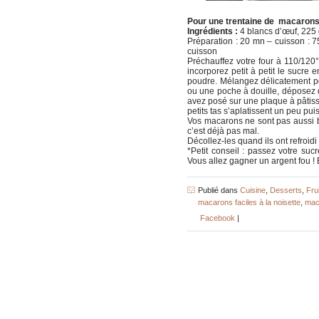
Pour une trentaine de macaron
Ingrédients :
4 blancs d’œuf, 225 
Préparation : 20 mn – cuisson : 75 m
cuisson
Préchauffez votre four à 110/120°
incorporez petit à petit le sucre
poudre. Mélangez délicatement po
ou une poche à douille, déposez d
avez posé sur une plaque à pâtisse
petits tas s’aplatissent un peu pui
Vos macarons ne sont pas aussi 
c’est déjà pas mal.
Décollez-les quand ils ont refroid
*Petit conseil : passez votre su
Vous allez gagner un argent fou ! 
Publié dans
Cuisine
,
Desserts
,
Frui
macarons faciles à la noisette
,
mac
Facebook
|