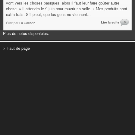
vont vers les choses basiques, alors il faut leur faire goûter autre
chose. » Il attendra le 9 juin pour rouvrir sa salle. « Mes produits sont
extra frais. S’il pleut, que les gens ne viennent...
Lire la suite
0
Écrit par
La Cocotte
Plus de notes disponibles.
> Haut de page