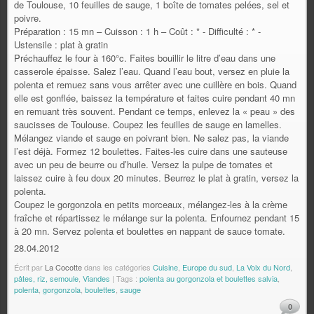
de Toulouse, 10 feuilles de sauge, 1 boîte de tomates pelées, sel et
poivre.
Préparation : 15 mn – Cuisson : 1 h – Coût : * - Difficulté : * -
Ustensile : plat à gratin
Préchauffez le four à 160°c. Faites bouillir le litre d’eau dans une
casserole épaisse. Salez l’eau. Quand l’eau bout, versez en pluie la
polenta et remuez sans vous arrêter avec une cuillère en bois. Quand
elle est gonflée, baissez la température et faites cuire pendant 40 mn
en remuant très souvent. Pendant ce temps, enlevez la « peau » des
saucisses de Toulouse. Coupez les feuilles de sauge en lamelles.
Mélangez viande et sauge en poivrant bien. Ne salez pas, la viande
l’est déjà. Formez 12 boulettes. Faites-les cuire dans une sauteuse
avec un peu de beurre ou d’huile. Versez la pulpe de tomates et
laissez cuire à feu doux 20 minutes. Beurrez le plat à gratin, versez la
polenta.
Coupez le gorgonzola en petits morceaux, mélangez-les à la crème
fraîche et répartissez le mélange sur la polenta. Enfournez pendant 15
à 20 mn. Servez polenta et boulettes en nappant de sauce tomate.
28.04.2012
Écrit par
La Cocotte
dans les catégories
Cuisine
,
Europe du sud
,
La Voix du Nord
,
pâtes, riz, semoule
,
Viandes
| Tags :
polenta au gorgonzola et boulettes salvia
,
polenta
,
gorgonzola
,
boulettes
,
sauge
0