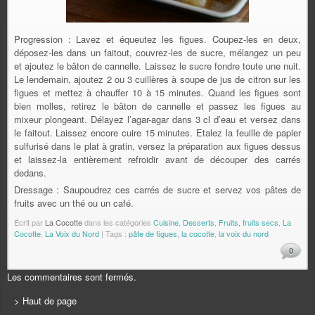
Progression : Lavez et équeutez les figues. Coupez-les en deux,
déposez-les dans un faitout, couvrez-les de sucre, mélangez un peu
et ajoutez le bâton de cannelle. Laissez le sucre fondre toute une nuit.
Le lendemain, ajoutez 2 ou 3 cuillères à soupe de jus de citron sur les
figues et mettez à chauffer 10 à 15 minutes. Quand les figues sont
bien molles, retirez le bâton de cannelle et passez les figues au
mixeur plongeant. Délayez l’agar-agar dans 3 cl d’eau et versez dans
le faitout. Laissez encore cuire 15 minutes. Etalez la feuille de papier
sulfurisé dans le plat à gratin, versez la préparation aux figues dessus
et laissez-la entièrement refroidir avant de découper des carrés
dedans.
Dressage : Saupoudrez ces carrés de sucre et servez vos pâtes de
fruits avec un thé ou un café.
Écrit par
La Cocotte
dans les catégories
Cuisine
,
Desserts
,
Fruits, fruits secs
,
La
Cocotte
,
La Voix du Nord
| Tags :
pâte de figues
,
la cocotte
,
la voix du nord
0
Les commentaires sont fermés.
> Haut de page