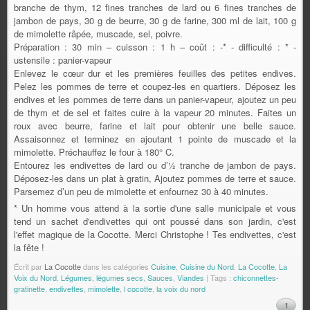
branche de thym, 12 fines tranches de lard ou 6 fines tranches de
jambon de pays, 30 g de beurre, 30 g de farine, 300 ml de lait, 100 g
de mimolette râpée, muscade, sel, poivre.
Préparation : 30 min – cuisson : 1 h – coût : -* - difficulté : * -
ustensile : panier-vapeur
Enlevez le cœur dur et les premières feuilles des petites endives.
Pelez les pommes de terre et coupez-les en quartiers. Déposez les
endives et les pommes de terre dans un panier-vapeur, ajoutez un peu
de thym et de sel et faites cuire à la vapeur 20 minutes. Faites un
roux avec beurre, farine et lait pour obtenir une belle sauce.
Assaisonnez et terminez en ajoutant 1 pointe de muscade et la
mimolette. Préchauffez le four à 180° C.
Entourez les endivettes de lard ou d’½ tranche de jambon de pays.
Déposez-les dans un plat à gratin, Ajoutez pommes de terre et sauce.
Parsemez d’un peu de mimolette et enfournez 30 à 40 minutes.
* Un homme vous attend à la sortie d'une salle municipale et vous
tend un sachet d'endivettes qui ont poussé dans son jardin, c'est
l'effet magique de la Cocotte. Merci Christophe ! Tes endivettes, c'est
la fête !
Écrit par
La Cocotte
dans les catégories
Cuisine
,
Cuisine du Nord
,
La Cocotte
,
La
Voix du Nord
,
Légumes, légumes secs
,
Sauces
,
Viandes
| Tags :
chiconnettes-
gratinette
,
endivettes
,
mimolette
,
l cocotte
,
la voix du nord
1