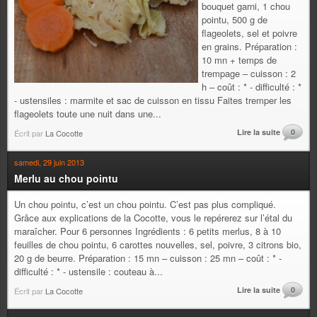
bouquet garni, 1 chou
pointu, 500 g de
flageolets, sel et poivre
en grains. Préparation :
10 mn + temps de
trempage – cuisson : 2
h – coût : * - difficulté : *
- ustensiles : marmite et sac de cuisson en tissu Faites tremper les
flageolets toute une nuit dans une...
Lire la suite
0
Écrit par
La Cocotte
samedi, 29 juin 2013
Merlu au chou pointu
Un chou pointu, c’est un chou pointu. C’est pas plus compliqué.
Grâce aux explications de la Cocotte, vous le repérerez sur l’étal du
maraîcher. Pour 6 personnes Ingrédients : 6 petits merlus, 8 à 10
feuilles de chou pointu, 6 carottes nouvelles, sel, poivre, 3 citrons bio,
20 g de beurre. Préparation : 15 mn – cuisson : 25 mn – coût : * -
difficulté : * - ustensile : couteau à...
Lire la suite
0
Écrit par
La Cocotte