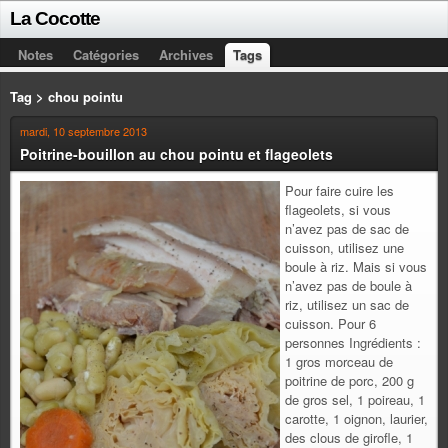
La Cocotte
Notes
Catégories
Archives
Tags
Tag > chou pointu
mardi, 10 septembre 2013
Poitrine-bouillon au chou pointu et flageolets
Pour faire cuire les
flageolets, si vous
n’avez pas de sac de
cuisson, utilisez une
boule à riz. Mais si vous
n’avez pas de boule à
riz, utilisez un sac de
cuisson. Pour 6
personnes Ingrédients :
1 gros morceau de
poitrine de porc, 200 g
de gros sel, 1 poireau, 1
carotte, 1 oignon, laurier,
des clous de girofle, 1