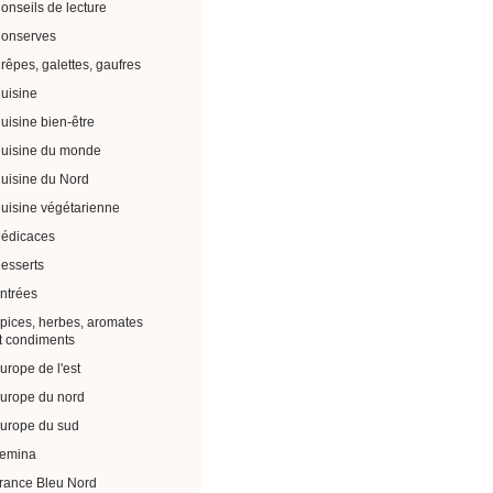
onseils de lecture
onserves
rêpes, galettes, gaufres
uisine
uisine bien-être
uisine du monde
uisine du Nord
uisine végétarienne
édicaces
esserts
ntrées
pices, herbes, aromates
t condiments
urope de l'est
urope du nord
urope du sud
emina
rance Bleu Nord