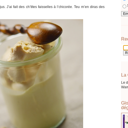
s. J’ai fait des ch’tites faisselles à l’chicorée. Teu m’en diras des
Re
La 
Le d
Wam
Glo
dég