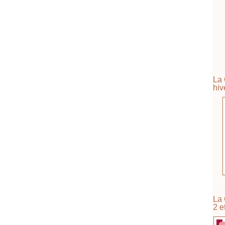
La 
hiv
La 
2 e