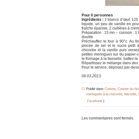
Pour 6 personnes
Ingrédients :
2 blancs d’œuf, 125 
liquide, un peu de vanille en pou
fraîche épaisse, 2 cuillères à crè
Préparation : 15 mn – cuisson : 1 h 
douille
Préchauffez le four à 90°c. Au f
pincée de sel et le sucre petit à
chicorée et la vanille puis ver
petites meringues sur du papier-
le fromage à la faisselle, battez-l
Répartissez le mélange dans des v
Pour le service, déposez par-dess
06.03.2013
Publié dans
Cuisine
,
Cuisine du No
meringuée à la chicorée
,
faisselle
,
Facebook
|
Les commentaires sont fermés.