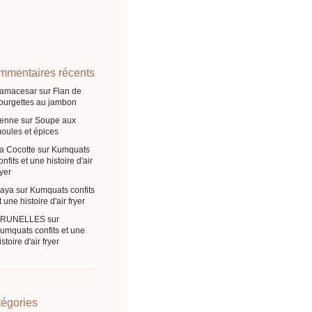
mentaires récents
ramacesar
sur
Flan de
ourgettes au jambon
enne
sur
Soupe aux
oules et épices
a Cocotte
sur
Kumquats
onfits et une histoire d'air
ryer
aya
sur
Kumquats confits
t une histoire d'air fryer
BRUNELLES
sur
umquats confits et une
istoire d'air fryer
égories