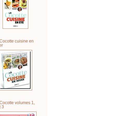
Cocotte cuisine en
er
Cocotte volumes 1,
t 3