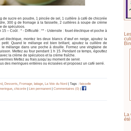
g de sucre en poudre, 1 pincée de sel, 1 cuillère à café de chicorée
dre, 300 g de fromage à la faisselle, 2 cuillères à soupe de crème
me de spéculoos.
15 – Coût : * - Difficulté : ** - Ustensile : fouet électrique et poche à
Les
cul
ouet électrique, montez les deux blancs d’œuf en neige, ajoutez la
Bin
 petit. Quand le mélange est bien brillant, ajoutez la cuillère de
sez le mélange dans une poche à douille. Formez une vingtaine de
cuisson. Mettez au four pendant 1 h 15. Pendant ce temps, égouttez
e avec la crème de spéculoos et la crème fraîche.
errines Mettez au frais jusqu’au moment de servir.
us des meringues entières ou écrasées et proposez un café serré.
rd
,
Desserts
,
Fromage, laitage
,
La Voix du Nord
| Tags :
faisselle
meringue
,
chicorée
|
Lien permanent
|
Commentaires (0)
|
La 
été