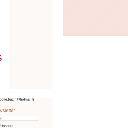
odile.bazin@hotmail.fr
sletter
S'inscrire