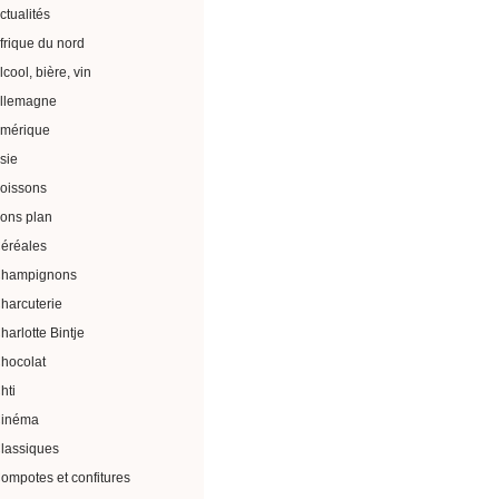
ctualités
frique du nord
lcool, bière, vin
llemagne
mérique
sie
oissons
ons plan
éréales
hampignons
harcuterie
harlotte Bintje
hocolat
hti
inéma
lassiques
ompotes et confitures