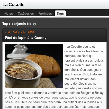
La Cocotte
Notes
Catégories
Archives
Tags
Tag > benjamin biolay
jeudi, 09 décembre 2010
Pâté de lapin à la Granny
La Cocotte cogite et
collecte toutes les idées de
cadeaux de Noël qui
feraient plaisir à ses loulous
mais a bien du mal à faire
son choix. Quelques jours
avant aujourd'hui, installée
mollement devant son
poste de télévision, ne
voilà-t-il pas qu'elle voit un
petit film publicitaire destiné à vendre le spectacle de Benjamin Biolay
en DVD. Si vous suivez ce blog, vous savez que la Cocotte ne voue
pas à un culte à ce beau brun ténébreux, balbutiant des aubades aux
accents gainsbouriens sur des sons quintessenciés, mais presque.