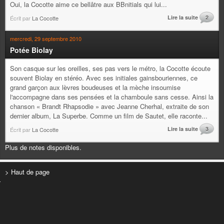
Oui, la Cocotte aime ce bellâtre aux BBnitials qui lui...
Lire la suite
2
Écrit par
La Cocotte
mercredi, 29 septembre 2010
Potée Biolay
Son casque sur les oreilles, ses pas vers le métro, la Cocotte écoute
souvent Biolay en stéréo. Avec ses initiales gainsbouriennes, ce
grand garçon aux lèvres boudeuses et la mèche insoumise
l'accompagne dans ses pensées et la chamboule sans cesse. Ainsi la
chanson « Brandt Rhapsodie » avec Jeanne Cherhal, extraite de son
dernier album, La Superbe. Comme un film de Sautet, elle raconte...
Lire la suite
3
Écrit par
La Cocotte
Plus de notes disponibles.
> Haut de page