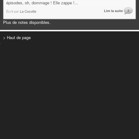
épisodes, oh, dommage ! Elle zappe !...
Lire la suite
2
Écrit par
La Cocotte
Plus de notes disponibles.
> Haut de page