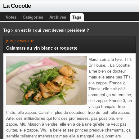
La Cocotte
Notes
Catégories
Archives
Tags
Tag > on est là ! qui veut devenir président ?
jeudi, 12 avril 2012
Calamars au vin blanc et roquette
Mardi soir à la télé, TF1,
Dr House... La Cocotte
aime bien ce docteur
mais elle aime pas TF1,
elle zappe. France 2,
Titanic, elle sait déjà
comment ça se termine,
elle zappe. France 3, un
village français, trop
triste, elle zappe. Canal +, plus de décodeur, trop de foot, elle zappe.
Arte, des milliardaires qui font des promesses, pas possible, elle
zappe. M6, Maison à vendre, elle en a déjà une qu’elle ne veut pas
quitter, elle zappe. W9, la belle et ses princes presque charmants, ça
semble tellement intéressant mais elle a manqué les 2 premiers