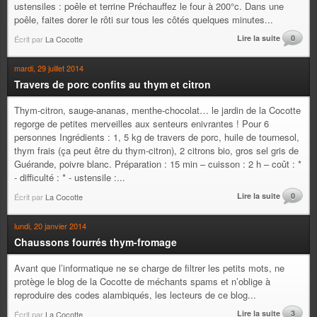
ustensiles : poêle et terrine Préchauffez le four à 200°c. Dans une
poêle, faites dorer le rôti sur tous les côtés quelques minutes...
Lire la suite
0
Écrit par
La Cocotte
mardi, 29 juillet 2014
Travers de porc confits au thym et citron
Thym-citron, sauge-ananas, menthe-chocolat… le jardin de la Cocotte
regorge de petites merveilles aux senteurs enivrantes ! Pour 6
personnes Ingrédients : 1, 5 kg de travers de porc, huile de tournesol,
thym frais (ça peut être du thym-citron), 2 citrons bio, gros sel gris de
Guérande, poivre blanc. Préparation : 15 min – cuisson : 2 h – coût : *
- difficulté : * - ustensile :...
Lire la suite
0
Écrit par
La Cocotte
lundi, 20 janvier 2014
Chaussons fourrés thym-fromage
Avant que l’informatique ne se charge de filtrer les petits mots, ne
protège le blog de la Cocotte de méchants spams et n’oblige à
reproduire des codes alambiqués, les lecteurs de ce blog...
Lire la suite
3
Écrit par
La Cocotte