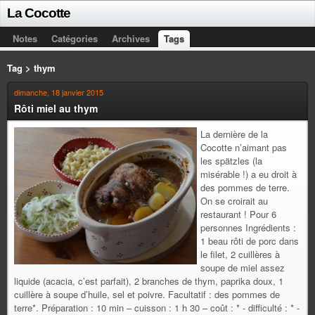
La Cocotte
Notes
Catégories
Archives
Tags
Tag > thym
dimanche, 18 janvier 2015
Rôti miel au thym
La dernière de la
Cocotte n’aimant pas
les spätzles (la
misérable !) a eu droit à
des pommes de terre.
On se croirait au
restaurant ! Pour 6
personnes Ingrédients :
1 beau rôti de porc dans
le filet, 2 cuillères à
soupe de miel assez
liquide (acacia, c’est parfait), 2 branches de thym, paprika doux, 1
cuillère à soupe d’huile, sel et poivre. Facultatif : des pommes de
terre*. Préparation : 10 min – cuisson : 1 h 30 – coût : * - difficulté : * -