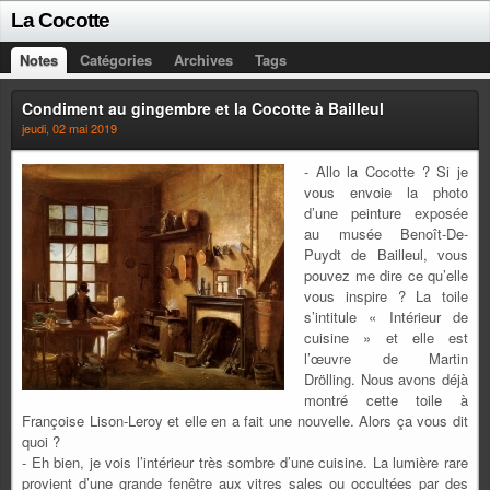
La Cocotte
Notes
Catégories
Archives
Tags
Condiment au gingembre et la Cocotte à Bailleul
jeudi, 02 mai 2019
- Allo la Cocotte ? Si je
vous envoie la photo
d’une peinture exposée
au musée Benoît-De-
Puydt de Bailleul, vous
pouvez me dire ce qu’elle
vous inspire ? La toile
s’intitule « Intérieur de
cuisine » et elle est
l’œuvre de Martin
Drölling. Nous avons déjà
montré cette toile à
Françoise Lison-Leroy et elle en a fait une nouvelle. Alors ça vous dit
quoi ?
- Eh bien, je vois l’intérieur très sombre d’une cuisine. La lumière rare
provient d’une grande fenêtre aux vitres sales ou occultées par des