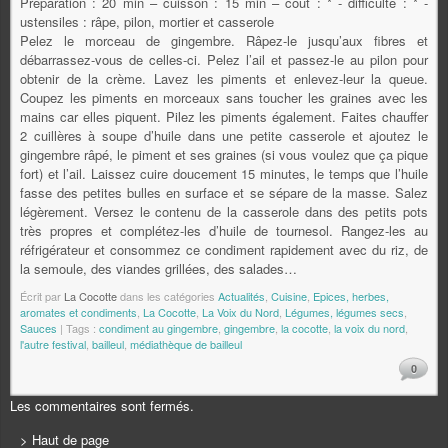
Préparation : 20 min – cuisson : 15 min – coût : * - difficulté : * -
ustensiles : râpe, pilon, mortier et casserole
Pelez le morceau de gingembre. Râpez-le jusqu’aux fibres et
débarrassez-vous de celles-ci. Pelez l’ail et passez-le au pilon pour
obtenir de la crème. Lavez les piments et enlevez-leur la queue.
Coupez les piments en morceaux sans toucher les graines avec les
mains car elles piquent. Pilez les piments également. Faites chauffer
2 cuillères à soupe d’huile dans une petite casserole et ajoutez le
gingembre râpé, le piment et ses graines (si vous voulez que ça pique
fort) et l’ail. Laissez cuire doucement 15 minutes, le temps que l’huile
fasse des petites bulles en surface et se sépare de la masse. Salez
légèrement. Versez le contenu de la casserole dans des petits pots
très propres et complétez-les d’huile de tournesol. Rangez-les au
réfrigérateur et consommez ce condiment rapidement avec du riz, de
la semoule, des viandes grillées, des salades…
Écrit par
La Cocotte
dans les catégories
Actualités
,
Cuisine
,
Epices, herbes,
aromates et condiments
,
La Cocotte
,
La Voix du Nord
,
Légumes, légumes secs
,
Sauces
| Tags :
condiment au gingembre
,
gingembre
,
la cocotte
,
la voix du nord
,
l'autre festival
,
bailleul
,
médiathèque de bailleul
0
Les commentaires sont fermés.
> Haut de page