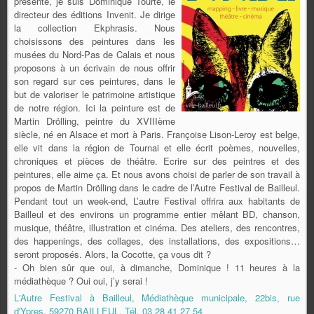
présenté, je suis Dominique Tourte, le
directeur des éditions Invenit. Je dirige
la collection Ekphrasis. Nous
choisissons des peintures dans les
musées du Nord-Pas de Calais et nous
proposons à un écrivain de nous offrir
son regard sur ces peintures, dans le
but de valoriser le patrimoine artistique
de notre région. Ici la peinture est de
Martin Drölling, peintre du XVIIIème
siècle, né en Alsace et mort à Paris. Françoise Lison-Leroy est belge,
elle vit dans la région de Tournai et elle écrit poèmes, nouvelles,
chroniques et pièces de théâtre. Ecrire sur des peintres et des
peintures, elle aime ça. Et nous avons choisi de parler de son travail à
propos de Martin Drölling dans le cadre de l’Autre Festival de Bailleul.
Pendant tout un week-end, L’autre Festival offrira aux habitants de
Bailleul et des environs un programme entier mêlant BD, chanson,
musique, théâtre, illustration et cinéma. Des ateliers, des rencontres,
des happenings, des collages, des installations, des expositions…
seront proposés. Alors, la Cocotte, ça vous dit ?
- Oh bien sûr que oui, à dimanche, Dominique ! 11 heures à la
médiathèque ? Oui oui, j’y serai !
L'Autre Festival à Bailleul, Médiathèque municipale, 22bis, rue
d'Ypres, 59270 BAILLEUL, Tél. 03 28 41 27 54