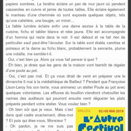
papiers sombres. La fenêtre éclaire un pan de mur jauni où pendent
casseroles en cuivre et jarres de toutes tailles. Elle éclaire également
le manteau d’une cheminée où sont exposés quelques objets, tels
qu’une cafetière, une bougie, un miroir…
La faible lumière éclaire enfin une dame assise à la table de la
cuisine, fichu et tablier blancs et robe jaune. Elle est accompagnée
d’un homme qui reste dans le noir. Il est debout et ne fait rien de
particulier sauf peut-être l’écouter. Sur la table sont étalés carottes et
poireaux et la dame au fichu blanc, probablement la servante, plume
une volaille, me semble-t-il.
- Oui, c’est bien ça. Alors ça vous fait penser à quoi ?
- Eh bien, je dirais que les gens de la maison vont bientôt de régaler
d’une poule au pot.
- Oui, c’est pas mal. Et ça vous dirait de venir en préparer une le
dimanche 5 mai à la médiathèque de Bailleul ? Pendant que Françoise
Lison-Leroy lira son texte, vous animerez un atelier Poule au pot avec
quelques volontaires. Les effluves du bouillon viendront chatouiller les
narines des auditeurs qui pourront ensuite venir déguster les plats
préparés pendant votre atelier. Vous voulez bien ?
- Oh bien sûr que je veux. Mais c’est
dans quel cadre exactement, dites-moi
? Et puis qui êtes-vous, Monsieur ?
- Oh pardon, je ne me suis pas