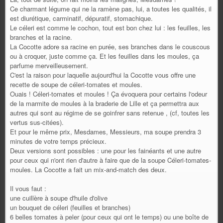
Ce charmant légume qui ne la ramène pas, lui, a toutes les qualités, il
est diurétique, carminatif, dépuratif, stomachique.
Le céleri est comme le cochon, tout est bon chez lui : les feuilles, les
branches et la racine.
La Cocotte adore sa racine en purée, ses branches dans le couscous
ou à croquer, juste comme ça. Et les feuilles dans les moules, ça
parfume merveilleusement.
C'est la raison pour laquelle aujourd'hui la Cocotte vous offre une
recette de soupe de céleri-tomates et moules.
Ouais ! Céleri-tomates et moules ! Ça évoquera pour certains l'odeur
de la marmite de moules à la braderie de Lille et ça permettra aux
autres qui sont au régime de se goinfrer sans retenue , (cf, toutes les
vertus sus-citées).
Et pour le même prix, Mesdames, Messieurs, ma soupe prendra 3
minutes de votre temps précieux.
Deux versions sont possibles : une pour les fainéants et une autre
pour ceux qui n'ont rien d'autre à faire que de la soupe Céleri-tomates-
moules. La Cocotte a fait un mix-and-match des deux.
Il vous faut :
une cuillère à soupe d'huile d'olive
un bouquet de céleri (feuilles et branches)
6 belles tomates à peler (pour ceux qui ont le temps) ou une boîte de