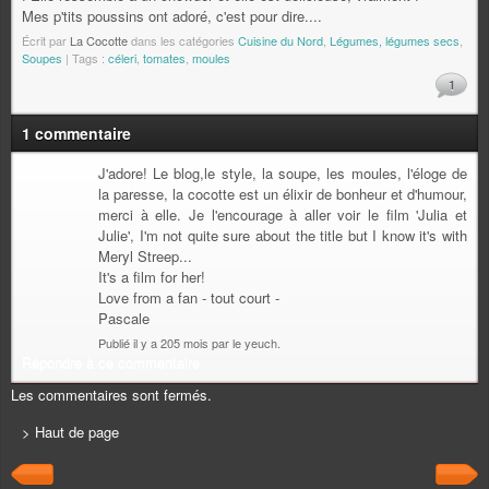
Mes p'tits poussins ont adoré, c'est pour dire....
Écrit par
La Cocotte
dans les catégories
Cuisine du Nord
,
Légumes, légumes secs
,
Soupes
| Tags :
céleri
,
tomates
,
moules
1
1 commentaire
J'adore! Le blog,le style, la soupe, les moules, l'éloge de
la paresse, la cocotte est un élixir de bonheur et d'humour,
merci à elle. Je l'encourage à aller voir le film 'Julia et
Julie', I'm not quite sure about the title but I know it's with
Meryl Streep...
It's a film for her!
Love from a fan - tout court -
Pascale
Publié il y a 205 mois par le yeuch.
Répondre à ce commentaire
Les commentaires sont fermés.
> Haut de page