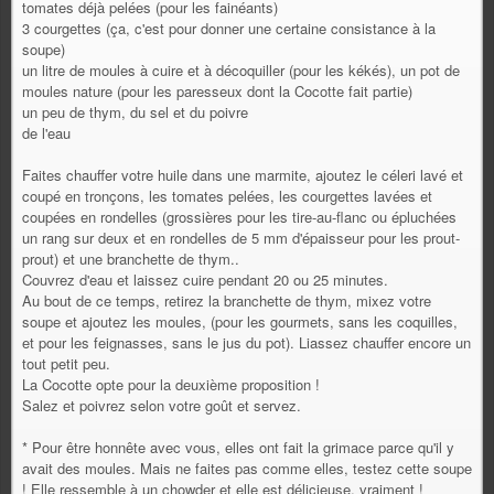
tomates déjà pelées (pour les fainéants)
3 courgettes (ça, c'est pour donner une certaine consistance à la
soupe)
un litre de moules à cuire et à décoquiller (pour les kékés), un pot de
moules nature (pour les paresseux dont la Cocotte fait partie)
un peu de thym, du sel et du poivre
de l'eau
Faites chauffer votre huile dans une marmite, ajoutez le céleri lavé et
coupé en tronçons, les tomates pelées, les courgettes lavées et
coupées en rondelles (grossières pour les tire-au-flanc ou épluchées
un rang sur deux et en rondelles de 5 mm d'épaisseur pour les prout-
prout) et une branchette de thym..
Couvrez d'eau et laissez cuire pendant 20 ou 25 minutes.
Au bout de ce temps, retirez la branchette de thym, mixez votre
soupe et ajoutez les moules, (pour les gourmets, sans les coquilles,
et pour les feignasses, sans le jus du pot). Liassez chauffer encore un
tout petit peu.
La Cocotte opte pour la deuxième proposition !
Salez et poivrez selon votre goût et servez.
* Pour être honnête avec vous, elles ont fait la grimace parce qu'il y
avait des moules. Mais ne faites pas comme elles, testez cette soupe
! Elle ressemble à un chowder et elle est délicieuse, vraiment !