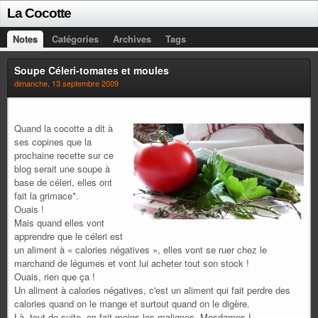
La Cocotte
Notes
Catégories
Archives
Tags
Soupe Céleri-tomates et moules
dimanche, 13 septembre 2009
Quand la cocotte a dit à
ses copines que la
prochaine recette sur ce
blog serait une soupe à
base de céleri, elles ont
fait la grimace*.
Ouais !
Mais quand elles vont
apprendre que le céleri est
un aliment à « calories négatives », elles vont se ruer chez le
marchand de légumes et vont lui acheter tout son stock !
Ouais, rien que ça !
Un aliment à calories négatives, c'est un aliment qui fait perdre des
calories quand on le mange et surtout quand on le digère.
Là, tout de suite, on fait moins les malignes, Mesdames !